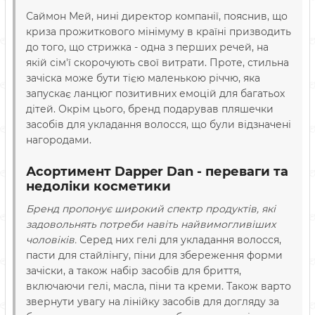
Саймон Мей, нині директор компанії, пояснив, що
криза прожиткового мінімуму в країні призводить
до того, що стрижка - одна з перших речей, на
якій сім'ї скорочують свої витрати. Проте, стильна
зачіска може бути тією маленькою річчю, яка
запускає ланцюг позитивних емоцій для багатьох
дітей. Окрім цього, бренд подарував пляшечки
засобів для укладання волосся, що були відзначені
нагородами.
Асортимент Dapper Dan - переваги та
недоліки косметики
Бренд пропонує широкий спектр продуктів, які
задовольнять потреби навіть найвимогливіших
чоловіків.
Серед них гелі для укладання волосся,
пасти для стайлінгу, піни для збереження форми
зачіски, а також набір засобів для бриття,
включаючи гелі, масла, піни та креми. Також варто
звернути увагу на лінійку засобів для догляду за