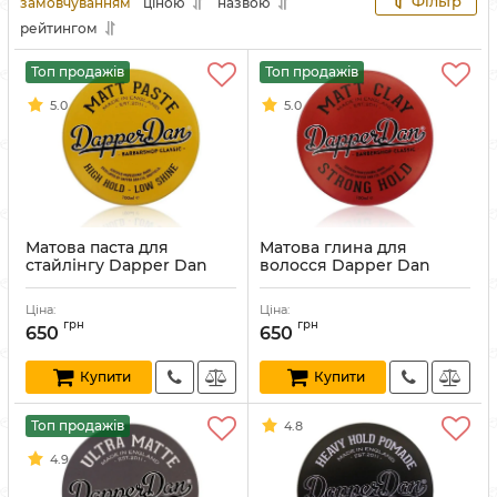
Фільтр
замовчуванням
ціною
назвою
рейтингом
Топ продажів
Топ продажів
5.0
5.0
Матова паста для
Матова глина для
стайлінгу Dapper Dan
волосся Dapper Dan
Matt Paste 100 мл
Matt Clay 100 мл
Артикул:
634158476273
Артикул:
634158476280
Ціна:
Ціна:
грн
грн
650
650
Купити
Купити
Топ продажів
4.8
4.9