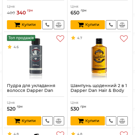
Артикул:
608597529425
Артикул:
634158476297
Ціна:
Ціна:
грн
грн
340
650
400
Купити
Купити
Топ продажів
4.7
4.6
Пудра для укладання
Шампунь щоденний 2 в 1
волосся Dapper Dan
Dapper Dan Hair & Body
Ultra Matte Texture Dust
Shampoo 300 мл
20 г
Артикул:
703694143854
Ціна:
Ціна:
Артикул:
768114470958
грн
грн
520
530
Купити
Купити
4.8
4.8