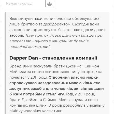
Немає на складі
Вже минули часи, коли чоловіки обмежувалися
лише бритвою та дезодорантом. Сьогодні вони
активно використовують багато інших доглядових
засобів.
Тому приготуйтеся дізнатися більше про
Dapper Dan - одного з найкращих брендів
чоловічої косметики!
Dapper Dan - становлення компанії
Бренд, який заснували брати Джеймс і Саймон
Мей, має за своєю спиною захопливу історію, яка
почалася у 2011 році.
Створення власної марки
спровокувало незадоволення малою кількістю
доступних засобів для чоловіків, які відповідали
б їхнім потребам у стайлінгу.
Тоді, у 2011 році,
брати Джеймс та Саймон Мей заснували свою
компанію, яка цілих 10 років розробляла унікальну
лінійку чоловічої косметики.