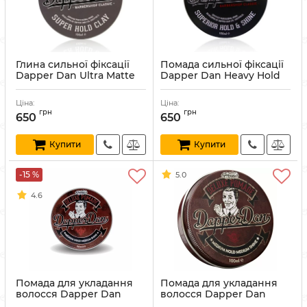
Глина сильної фіксації
Помада сильної фіксації
Dapper Dan Ultra Matte
Dapper Dan Heavy Hold
100 мл
Pomade 100 мл
Артикул:
732068047283
Артикул:
634158735387
Ціна:
Ціна:
грн
грн
650
650
Купити
Купити
-15 %
5.0
4.6
Помада для укладання
Помада для укладання
волосся Dapper Dan
волосся Dapper Dan
Deluxe Pomade 50 мл
Deluxe Pomade 100 мл