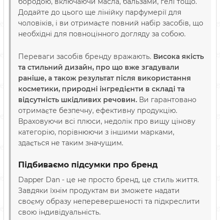
бородою, включаючи масла, бальзами, гелі тощо.
Додайте до цього ще лінійку парфумерії для
чоловіків, і ви отримаєте повний набір засобів, що
необхідні для повноцінного догляду за собою.
Переваги засобів бренду вражають.
Висока якість
та стильний дизайн, про що вже згадували
раніше, а також результат після використання
косметики, природні інгредієнти в складі та
відсутність шкідливих речовин.
Ви гарантовано
отримаєте безпечну, ефективну продукцію.
Враховуючи всі плюси, недолік про вищу цінову
категорію, порівнюючи з іншими марками,
здається не таким значущим.
Підбиваємо підсумки про бренд
Dapper Dan - це не просто бренд, це стиль життя.
Завдяки їхнім продуктам ви зможете надати
своєму образу неперевершеності та підкреслити
свою індивідуальність.