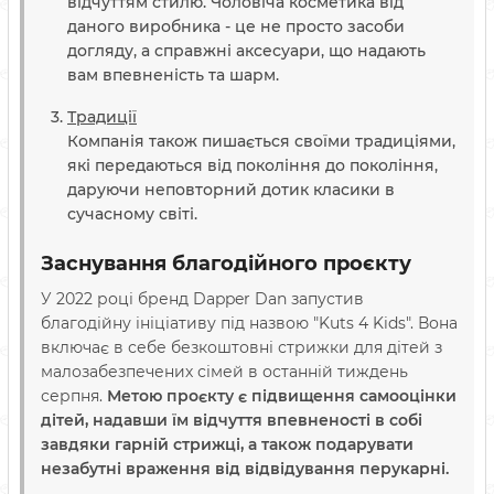
відчуттям стилю. Чоловіча косметика від
даного виробника - це не просто засоби
догляду, а справжні аксесуари, що надають
вам впевненість та шарм.
Традиції
Компанія також пишається своїми традиціями,
які передаються від покоління до покоління,
даруючи неповторний дотик класики в
сучасному світі.
Заснування благодійного проєкту
У 2022 році бренд Dapper Dan запустив
благодійну ініціативу під назвою "Kuts 4 Kids". Вона
включає в себе безкоштовні стрижки для дітей з
малозабезпечених сімей в останній тиждень
серпня.
Метою проєкту є підвищення самооцінки
дітей, надавши їм відчуття впевненості в собі
завдяки гарній стрижці, а також подарувати
незабутні враження від відвідування перукарні.