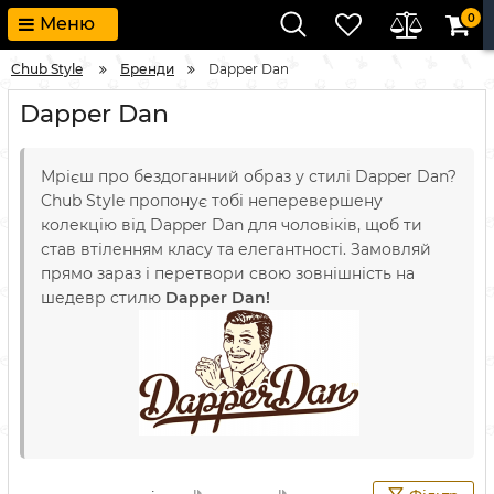
0
Меню
Chub Style
Бренди
Dapper Dan
Dapper Dan
Мрієш про бездоганний образ у стилі Dapper Dan?
Chub Style пропонує тобі неперевершену
колекцію від Dapper Dan для чоловіків, щоб ти
став втіленням класу та елегантності. Замовляй
прямо зараз і перетвори свою зовнішність на
шедевр стилю
Dapper Dan!