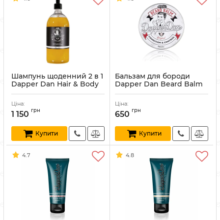
Шампунь щоденний 2 в 1
Бальзам для бороди
Dapper Dan Hair & Body
Dapper Dan Beard Balm
Shampoo 1000 мл
50 мл
Артикул:
0703694143861
Артикул:
768114470934
Ціна:
Ціна:
грн
грн
1 150
650
Купити
Купити
4.7
4.8