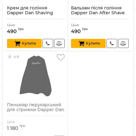
Крем для гоління
Бальзам після гоління
Dapper Dan Shaving
Dapper Dan After Shave
Cream 100 мл
Balm 100 мл
Артикул:
715706021494
Артикул:
715706021487
Ціна:
Ціна:
грн
грн
490
490
Купити
Купити
4.8
Пеньюар перукарський
для стрижки Dapper Dan
Gown Black
Артикул:
88519920
Ціна:
грн
1 180