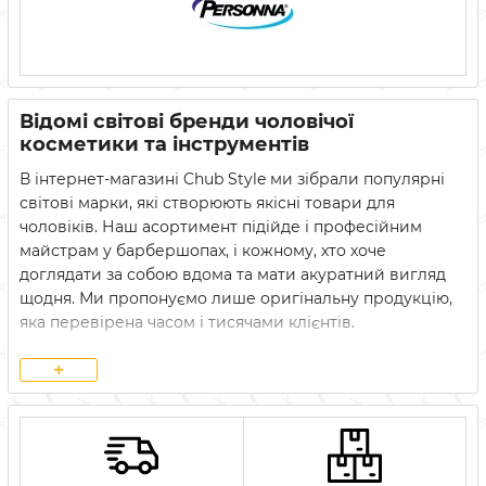
Відомі світові бренди чоловічої
косметики та інструментів
В інтернет-магазині Chub Style ми зібрали популярні
світові марки, які створюють якісні товари для
чоловіків. Наш асортимент підійде і професійним
майстрам у барбершопах, і кожному, хто хоче
доглядати за собою вдома та мати акуратний вигляд
щодня. Ми пропонуємо лише оригінальну продукцію,
яка перевірена часом і тисячами клієнтів.
Косметика для догляду, гоління та стильних
+
укладок
Знайти свій засіб тепер набагато простіше. Якщо вам
потрібна надійна фіксація волосся, зверніть увагу на
професійні помади, пасти, глини та пудри від
Reuzel,