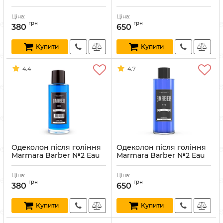
De Cologne 250 мл
De Cologne 500 мл
Артикул:
8691541002558
Артикул:
8691541001094
Ціна:
Ціна:
грн
грн
380
650
Купити
Купити
4.4
4.7
Одеколон після гоління
Одеколон після гоління
Marmara Barber №2 Eau
Marmara Barber №2 Eau
De Cologne 250 мл
De Cologne 500 мл
Артикул:
8691541002565
Артикул:
8691541001100
Ціна:
Ціна:
грн
грн
380
650
Купити
Купити