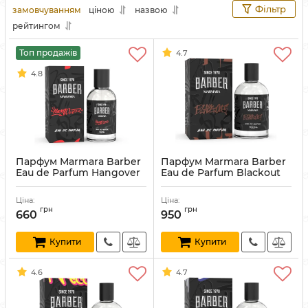
Фільтр
замовчуванням
ціною
назвою
рейтингом
Топ продажів
4.7
4.8
Парфум Marmara Barber
Парфум Marmara Barber
Eau de Parfum Hangover
Eau de Parfum Blackout
50 мл
100 мл
Артикул:
8691541006853
Артикул:
8691541006983
Ціна:
Ціна:
грн
грн
660
950
Купити
Купити
4.6
4.7