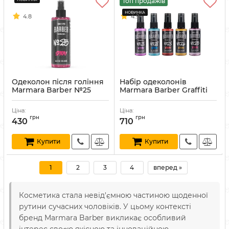
Топ продажів
4.8
4.9
Одеколон після гоління
Набір одеколонів
Marmara Barber №25
Marmara Barber Graffiti
Graffiti Spray 400 мл
Cologne Spray Set 5x50
мл
Артикул:
8691541004002
Ціна:
Ціна:
Артикул:
8691541008369
грн
грн
430
710
Купити
Купити
1
2
3
4
вперед »
Косметика стала невід'ємною частиною щоденної
рутини сучасних чоловіків. У цьому контексті
бренд Marmara Barber викликає особливий
інтерес своєю якісною та інноваційною