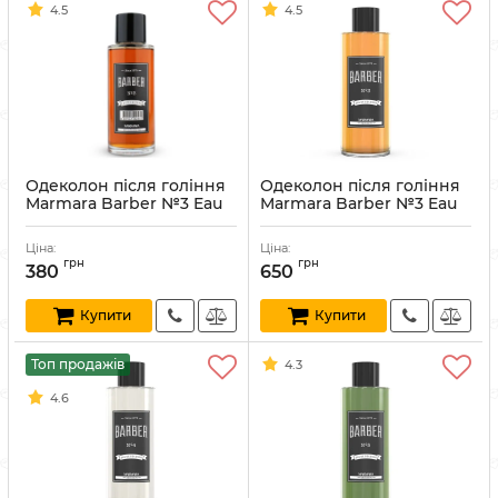
4.5
4.5
Одеколон після гоління
Одеколон після гоління
Marmara Barber №3 Eau
Marmara Barber №3 Eau
De Cologne 250 мл
De Cologne 500 мл
Артикул:
8691541002572
Артикул:
8691541197421
Ціна:
Ціна:
грн
грн
380
650
Купити
Купити
Топ продажів
4.3
4.6