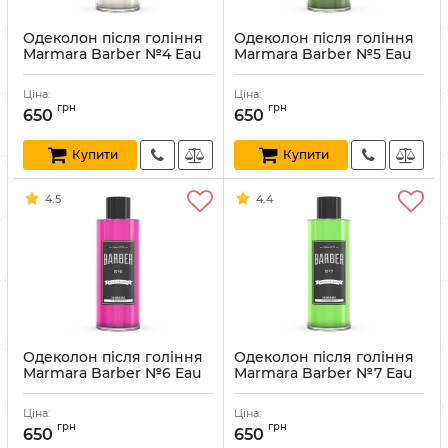
Одеколон після гоління
Одеколон після гоління
Marmara Barber №4 Eau
Marmara Barber №5 Eau
De Cologne 500 мл
De Cologne 500 мл
Артикул:
8691541197537
Артикул:
8691541003524
Ціна:
Ціна:
грн
грн
650
650
Купити
Купити
4.5
4.4
Одеколон після гоління
Одеколон після гоління
Marmara Barber №6 Eau
Marmara Barber №7 Eau
De Cologne 500 мл
De Cologne 500 мл
Артикул:
8691541003531
Артикул:
8691541003548
Ціна:
Ціна:
грн
грн
650
650