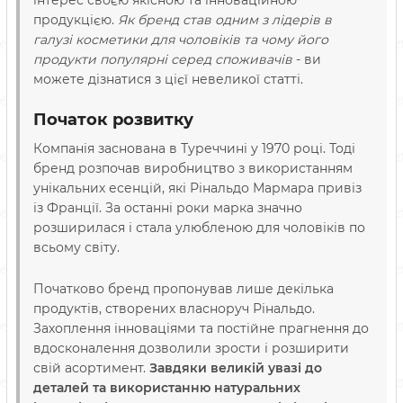
продукцією.
Як бренд став одним з лідерів в
галузі косметики для чоловіків та чому його
продукти популярні серед споживачів
- ви
можете дізнатися з цієї невеликої статті.
Початок розвитку
Компанія заснована в Туреччині у 1970 році. Тоді
бренд розпочав виробництво з використанням
унікальних есенцій, які Рінальдо Мармара привіз
із Франції. За останні роки марка значно
розширилася і стала улюбленою для чоловіків по
всьому світу.
Початково бренд пропонував лише декілька
продуктів, створених власноруч Рінальдо.
Захоплення інноваціями та постійне прагнення до
вдосконалення дозволили зрости і розширити
свій асортимент.
Завдяки великій увазі до
деталей та використанню натуральних