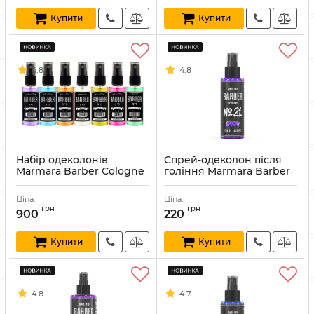
Купити
Купити
4.8
4.8
Набір одеколонів
Спрей-одеколон після
Marmara Barber Cologne
гоління Marmara Barber
Spray Set 7x50 мл
№21 Graffiti Cologne 150
мл
Артикул:
8691541008376
Ціна:
Ціна:
Артикул:
8691541003869
грн
грн
900
220
Купити
Купити
4.8
4.7