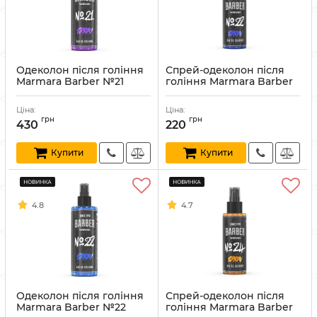
Одеколон після гоління
Спрей-одеколон після
Marmara Barber №21
гоління Marmara Barber
Graffiti Spray 400 мл
№22 Graffiti Cologne 150
мл
Артикул:
8691541003968
Ціна:
Ціна:
Артикул:
8691541003876
грн
грн
430
220
Купити
Купити
4.8
4.7
Одеколон після гоління
Спрей-одеколон після
Marmara Barber №22
гоління Marmara Barber