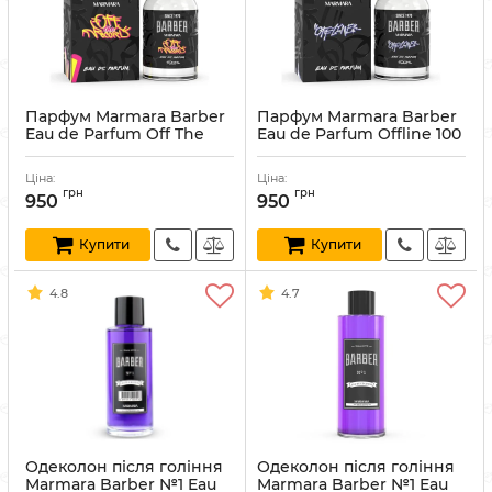
Парфум Marmara Barber
Парфум Marmara Barber
Eau de Parfum Off The
Eau de Parfum Offline 100
Record 100 мл
мл
Артикул:
8691541007003
Артикул:
8691541006952
Ціна:
Ціна:
грн
грн
950
950
Купити
Купити
4.8
4.7
Одеколон після гоління
Одеколон після гоління
Marmara Barber №1 Eau
Marmara Barber №1 Eau