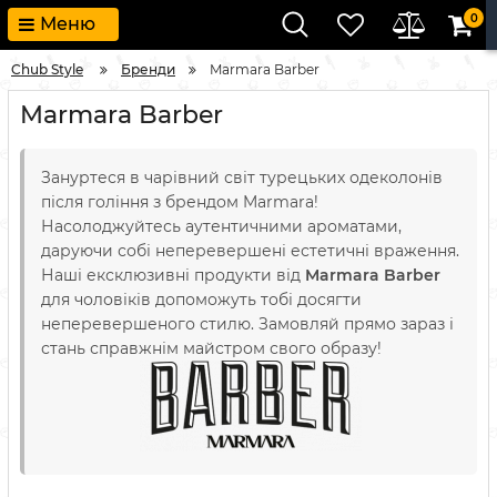
0
Меню
Chub Style
Бренди
Marmara Barber
Marmara Barber
Зануртеся в чарівний світ турецьких одеколонів
після гоління з брендом Marmara!
Насолоджуйтесь аутентичними ароматами,
даруючи собі неперевершені естетичні враження.
Наші ексклюзивні продукти від
Marmara Barber
для чоловіків допоможуть тобі досягти
неперевершеного стилю. Замовляй прямо зараз і
стань справжнім майстром свого образу!