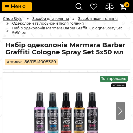
0
Меню
Chub Style
Засоби для гоління
Засоби після гоління
Одеколони та лосьйони після гоління
Набір одеколонів Marmara Barber Graffiti Cologne Spray Set
5x50 мл
Набір одеколонів Marmara Barber
Graffiti Cologne Spray Set 5x50 мл
8691541008369
Артикул:
Топ продажів