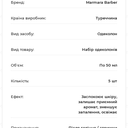
Бренд:
Marmara Barber
Країна виробник:
Туреччина
Вид засобу:
Одеколон
Вид товару:
Набір одеколонів
Об'єм:
По 50 мл
Кількість:
5 шт
Ефект:
Заспокоює шкіру,
залишає приємний
аромат, зменшує
запалення, освіжає
Призначення:
Після гоління / стрижки