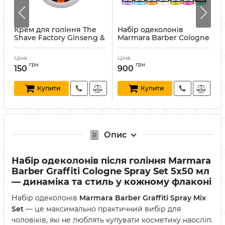
Крем для гоління The
Набір одеколонів
Н
Shave Factory Ginseng &
Marmara Barber Cologne
Black Pepper 125 мл
Spray Set 7x50 мл
F
Артикул:
840302410950
Артикул:
8691541008376
Ціна:
Ціна:
Ц
А
грн
грн
150
900
Купити
Купити
Опис
Набір одеколонів після гоління Marmara
Barber Graffiti Cologne Spray Set 5x50 мл
— динаміка та стиль у кожному флаконі
Набір одеколонів
Marmara Barber Graffiti Spray Mix
Set
— це максимально практичний вибір для
чоловіків, які не люблять купувати косметику наосліп.