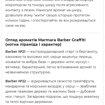
мікропорізи та тонізує шкіру після агресивного
контакту з лезом. Наносьте аромат на шкіру,
дозвольте йому "жити" своєю історією протягом
кількох годин, і спостерігайте, як він розкривається
саме на вас.
Огляд ароматів Marmara Barber Graffiti
(нотна піраміда і характер)
Barber №21
— екстраординарний старт із бергамоту,
озонових та анісових нот; серце акцентує перець,
конвалія та амбра; база — деревні ноти, мускус і
ветивер. Характерний, легко впізнаваний аромат із
незвичайною структурою.
Barber №22
— відкривається свіжістю грейпфрута,
мандарина та морських акордів; у серці — звабливе
димне гваякове дерево та жасмин; база — дубовий
мох і пачулі. Загадкова подорож, що поєднує акватику
та теплі відтінки деревини.