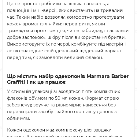
Це не просто пробники на кілька нанесень, а
повноцінні міні-версії, яких вистачить на тривалий
час. Такий набір дозволяє комфортно протестувати
кожен аромат із лінійки: перевірити, як він
тримається протягом дня, чи не набридає, і наскільки
добре заспокоює шкіру після використання бритви.
Використовуйте їх по черзі, комбінуйте під настрій і
легко знаходьте свій ідеальний щоденний варіант
перед тим, як замовляти великий флакон.
Що містить набір одеколонів Marmara Barber
Graffiti і як це працює
У стильній упаковці знаходяться п'ять компактних
флаконів об'ємом по 50 мл кожен. Формат спрею
забезпечує зручне та рівномірне нанесення без
перевитрати засобу і зайвого контакту долонь з
обличчям.
Кожен одеколон має комплексну дію: завдяки
класичній спиртовій основі він очищає, дезінфікує