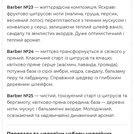
Barber №23
— життєрадісна композиція. Яскраві
фруктово-цитрусові ноти (малина, груша, персик,
весняний лотос) переплітаються з темним мускусом і
конвалією у серці, залишаючи теплий шлейф ванілі,
сандалу та землистих акордів. Дуже оптимістичний і
теплий аромат.
Barber №24
— миттєво трансформується зі свіжого у
пряний. Класичний старт із цитрусів та ялівцю;
квітково-пряне серце (жасмин, лаванда, троянда);
потужна база із сірої амбри, кедра, сандалу, бальзаму
перу та лабдануму. Справжній шедевр із глибоким
деревним шлейфом.
Barber №25
— чистий, тонізуючий старт із цитрусів та
бергамоту; квітково-пряна середина; база — деревні
ноти, мускус і бальзамічні акорди. Молодіжний,
освіжаючий та надзвичайно динамічний аромат.
Переваги та недоліки набору чоловічих