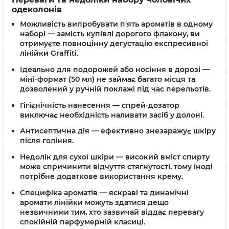
одеколонів
Можливість випробувати п'ять ароматів
в одному
наборі — замість купівлі дорогого флакону, ви
отримуєте повноцінну дегустацію експресивної
лінійки Graffiti.
Ідеально для подорожей або носіння в дорозі
—
міні-формат (50 мл) не займає багато місця та
дозволений у ручній поклажі під час перельотів.
Гігієнічність нанесення
— спрей-дозатор
виключає необхідність наливати засіб у долоні.
Антисептична дія
— ефективно знезаражує шкіру
після гоління.
Недолік для сухої шкіри
— високий вміст спирту
може спричинити відчуття стягнутості, тому іноді
потрібне додаткове використання крему.
Специфіка ароматів
— яскраві та динамічні
аромати лінійки можуть здатися дещо
незвичними тим, хто зазвичай віддає перевагу
спокійній парфумерній класиці.