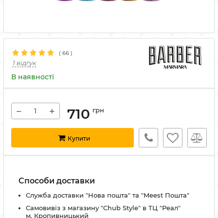
(
66
)
1 відгук
В наявності
−
+
710
грн
Купити
Способи доставки
Служба доставки "Нова пошта" та "Meest Пошта"
Самовивіз з магазину "Chub Style" в ТЦ "Реал"
м. Кропивницький