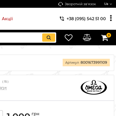
Зворотній зв'язок
Ua
Акції
+38 (095) 542 51 00
0
8001673991109
Артикул:
(
15
)
дгук
грн
+