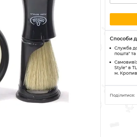
Способи д
Служба д
пошта" та
Самовивіз
Style" в Т
м. Кропи
Поділитися: