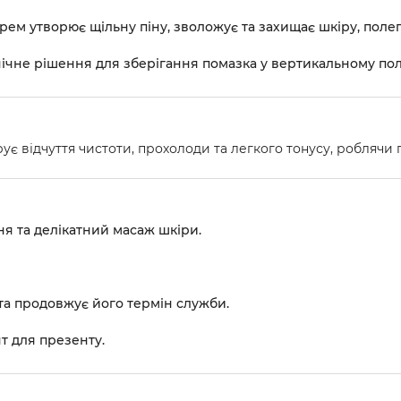
ем утворює щільну піну, зволожує та захищає шкіру, поле
єнічне рішення для зберігання помазка у вертикальному по
ує відчуття чистоти, прохолоди та легкого тонусу, робляч
я та делікатний масаж шкіри.
 та продовжує його термін служби.
т для презенту.