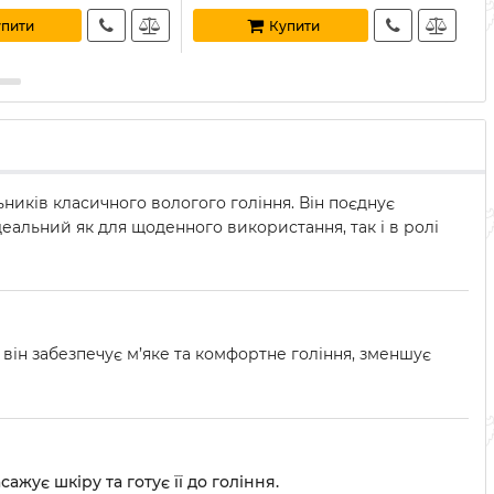
пити
Купити
иків класичного вологого гоління. Він поєднує
деальний як для щоденного використання, так і в ролі
він забезпечує м’яке та комфортне гоління, зменшує
жує шкіру та готує її до гоління.