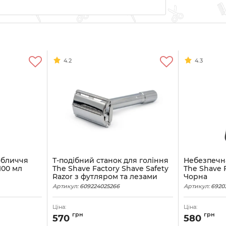
4.2
4.3
обличчя
Т-подібний станок для гоління
Небезпечна
100 мл
The Shave Factory Shave Safety
The Shave F
Razor з футляром та лезами
Чорна
Артикул:
609224025266
Артикул:
6920
Ціна:
Ціна:
грн
грн
570
580