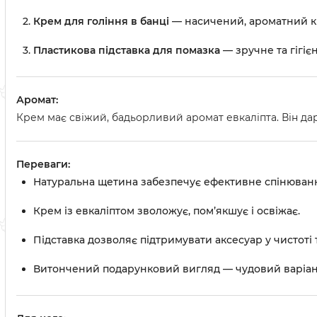
Крем для гоління в банці
— насичений, ароматний кр
Пластикова підставка для помазка
— зручне та гігі
Аромат:
Крем має свіжий, бадьорливий аромат евкаліпта. Він дар
Переваги:
Натуральна щетина забезпечує ефективне спінюванн
Крем із евкаліптом зволожує, пом’якшує і освіжає.
Підставка дозволяє підтримувати аксесуар у чистоті
Витончений подарунковий вигляд — чудовий варіан