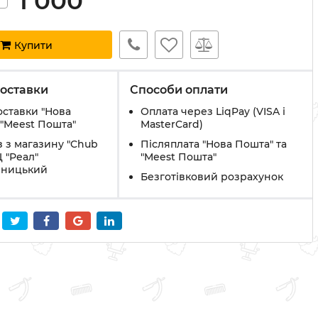
1 000
Купити
оставки
Способи оплати
оставки "Нова
Оплата через LiqPay (VISA і
 "Meest Пошта"
MasterCard)
 з магазину "Chub
Післяплата "Нова Пошта" та
Ц "Реал"
"Meest Пошта"
вницький
Безготівковий розрахунок