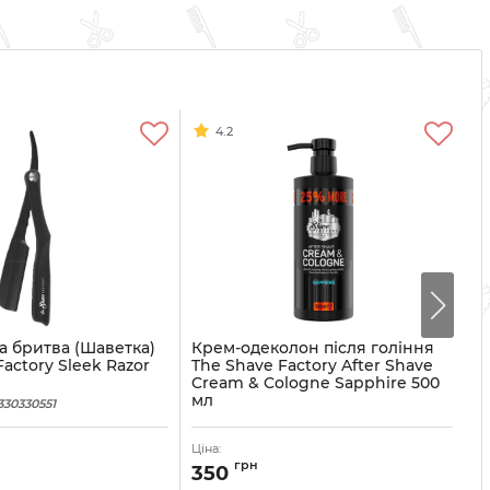
4.2
 бритва (Шаветка)
Крем-одеколон після гоління
Щ
actory Sleek Razor
The Shave Factory After Shave
F
Cream & Cologne Sapphire 500
Ар
мл
330330551
Артикул:
8682035084006
Ціна:
Ці
грн
350
4