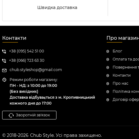
Швидка доставка
Контакти
Про магази
+38 (095) 542 51 00
Блог
Оплата та до
+38 (066) 723 63 30
Повернення т
chub.styleshop@gmail.com
Контакти
Режим роботи магазину:
Про нас
ПН - НД: з 10:00 до 19:00
(Без вихідних)
Політика кон
Доставка відбувається з м. Кропивницький
Договір офер
кожного дня до 17:00
Зворотній зв'язок
© 2018-2026
Chub Style. Усі права захищено.