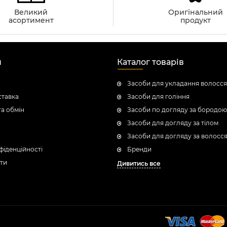
Великий
Оригінальний
асортимент
продукт
н
Каталог товарів
Засоби для укладання волосся
ставка
Засоби для гоління
а обмін
Засоби по догляду за бородою
Засоби для догляду за тілом
Засоби для догляду за волосс
фіденційності
Бренди
ти
Дивитись все