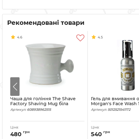
Рекомендовані товари
4.6
4.5
Чаша для гоління The Shave
Гель для вмивання 
Factory Shaving Mug біла
Morgan's Face Wash 
Артикул:
608938962515
Артикул:
5012521541172
Ціна:
Ціна:
грн
грн
480
540