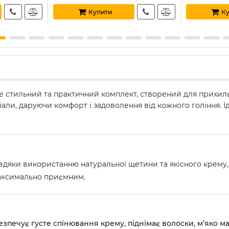
Купити
Ку
е стильний та практичний комплект, створений для прихильн
ріали, даруючи комфорт і задоволення від кожного гоління. І
вдяки використанню натуральної щетини та якісного крему, 
максимально приємним.
печує густе спінювання крему, піднімає волоски, м’яко маса