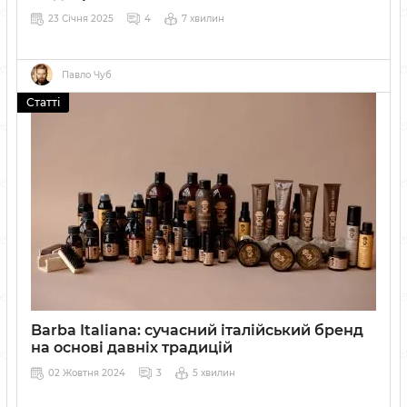
23 Січня 2025
4
7 хвилин
Павло Чуб
Статті
Barba Italiana: сучасний італійський бренд
на основі давніх традицій
02 Жовтня 2024
3
5 хвилин