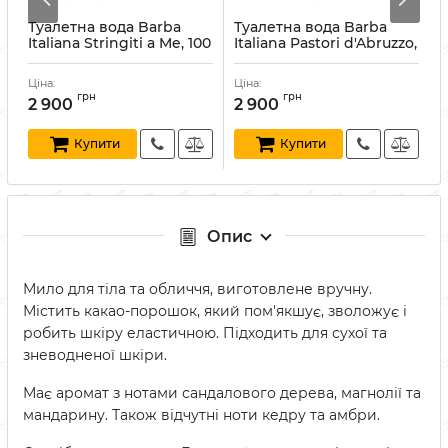
Туалетна вода Barba
Туалетна вода Barba
Italiana Stringiti a Me, 100
Italiana Pastori d'Abruzzo,
I
мл
100 мл
Артикул:
805698299763
Артикул:
805698299749
А
Ціна:
Ціна:
Ц
грн
грн
2 900
2 900
Купити
Купити
Опис
Мило для тіла та обличчя, виготовлене вручну.
Містить какао-порошок, який пом'якшує, зволожує і
робить шкіру еластичною. Підходить для сухої та
зневодненої шкіри.
Має аромат з нотами сандалового дерева, магнолії та
мандарину. Також відчутні ноти кедру та амбри.