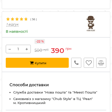
(
56
)
1 відгук
В наявності
-22 %
−
+
390
грн
500
грн
Купити
Способи доставки
Служба доставки "Нова пошта" та "Meest Пошта"
Самовивіз з магазину "Chub Style" в ТЦ "Реал"
м. Кропивницький