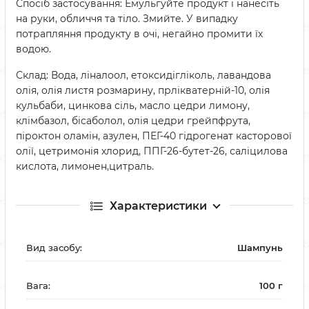
Спосіб застосування: Емульгуйте продукт і нанесіть
на руки, обличчя та тіло. Змийте. У випадку
потрапляння продукту в очі, негайно промити їх
водою.
Склад: Вода, ліналоол, етоксидігліколь, лавандова
олія, олія листя розмарину, прлікватерній-10, олія
кульбаби, цинкова сіль, масло цедри лимону,
клімбазол, бісаболол, олія цедри грейпфрута,
піроктон оламін, азулен, ПЕГ-40 гідрогенат касторової
олії, цетримонія хлорид, ППГ-26-бутет-26, саліцилова
кислота, лимонен,цитраль.
Характеристики
Вид засобу:
Шампунь
Вага:
100 г