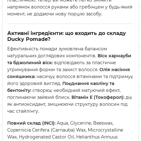
пластичною: тепер ви можете легко змінити
напрямок волосся руками або гребінцем у будь-який
момент, не додаючи нову порцію засобу.
Активні інгредієнти: що входить до складу
Ducky Pomade?
Ефективність помади зумовлена балансом
натуральних доглядових компонентів.
Віск карнауби
та бджолиний віск:
відповідають за пластичне
утримування форми та захист волосся.
Олія насіння
соняшника:
насичує волосся вітамінами та підтримує
його здоровий вигляд.
Поєднання каоліну та
бентоніту:
створює необхідний матуючий ефект,
поглинаючи зайвий блиск.
Вітамін Е (Токоферол):
діє
як антиоксидант, зміцнюючи структуру волосин під
час стайлінгу.
Повний склад (INCI):
Aqua, Glycerine, Beeswax,
Copernicia Cerifera (Carnauba) Wax, Microcrystalline
Wax, Hydrogenated Castor Oil, Helianthus Annuus