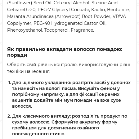
(Sunflower) Seed Oil, Cetearyl Alcohol, Stearic Acid,
Ceteareth-20, PEG-7 Glyceryl Cocoate, Kaolin, Bentonite,
Maranta Arundinacea (Arrowroot) Root Powder, VP/VA
Copolymer, PEG-40 Hydrogenated Castor Oil,
Phenoxyethanol, Tocopherol, Fragrance.
Як правильно вкладати волосся помадою:
поради
Оберіть свій рівень контролю, використовуючи різні
техніки нанесення:
Для щільного укладання:
розітріть засіб у долонях
та нанесіть на вологі пасма. Висушіть феном у
потрібному напрямку, а для фіксації окремих
акцентів додайте мінімум помади на вже сухе
волосся.
Для класичного вигляду:
розподіліть продукт по
сухому волоссю. Сформуйте акуратну форму
гребінцем для досягнення охайного
повсякденного стилю.