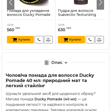
Помада для укладання
Пудра для волосся
волосся Ducky Pomade
Suavecito Texturizing
80 мл
Powder 28.3 г
D
Артикул:
22208019
Артикул:
840074310120
Ціна:
Ціна:
Ц
А
грн
грн
560
630
Купити
Купити
Опис
Чоловіча помада для волосся Ducky
Pomade 40 мл: природний мат та
легкий стайлінг
Шукаєте ідеальний засіб для щоденного образу?
Матова помада
Ducky Pomade (40 мл)
— це
поєднання легкості та надійного контролю в
компактному пакуванні. Завдяки кремовій основі,