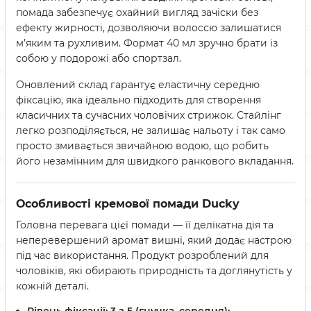
помада забезпечує охайний вигляд зачіски без
ефекту жирності, дозволяючи волоссю залишатися
м’яким та рухливим. Формат 40 мл зручно брати із
собою у подорожі або спортзал.
Оновлений склад гарантує еластичну середню
фіксацію, яка ідеально підходить для створення
класичних та сучасних чоловічих стрижок. Стайлінг
легко розподіляється, не залишає нальоту і так само
просто змивається звичайною водою, що робить
його незамінним для швидкого ранкового вкладання.
Особливості кремової помади Ducky
Головна перевага цієї помади — її делікатна дія та
неперевершений аромат вишні, який додає настрою
під час використання. Продукт розроблений для
чоловіків, які обирають природність та доглянутість у
кожній деталі.
Рівень фіксації:
3 з 5 (гнучка, середня);