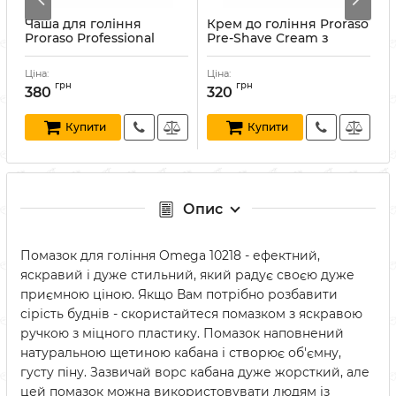
h
Чаша для гоління
Крем до гоління Proraso
К
г
Proraso Professional
Pre-Shave Cream з
P
Shaving Mug
екстрактом евкаліпту та
ментолу 100 мл
Артикул:
8004395008100
Ціна:
Ціна:
Ц
Артикул:
8004395001019
А
грн
грн
380
320
Купити
Купити
Опис
Помазок для гоління Omega 10218 - ефектний,
яскравий і дуже стильний, який радує своєю дуже
приємною ціною. Якщо Вам потрібно розбавити
сірість буднів - скористайтеся помазком з яскравою
ручкою з міцного пластику. Помазок наповнений
натуральною щетиною кабана і створює об'ємну,
густу піну. Зазвичай ворс кабана дуже жорсткий, але
цей помазок можна використовувати людям із