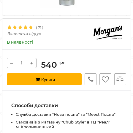
(
71
)
Залишити відгук
В наявності
−
+
540
грн
Купити
Способи доставки
Служба доставки "Нова пошта" та "Meest Пошта"
Самовивіз з магазину "Chub Style" в ТЦ "Реал"
м. Кропивницький