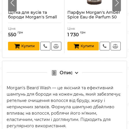
Щітка для вусів та
Парфум Morgan's Amber
бороди Morgan's Small
Spice Eau de Parfum 50
M
Beard Brush
мл
Артикул:
5012521542087
Артикул:
5012521541608
А
Ціна:
Ціна:
Ц
грн
грн
550
1 730
Купити
Купити
Опис
Morgan's Beard Wash — це якісний та ефективний
шампунь для бороди на кожен день, який забезпечує
ретельне очищення волосся від бруду, жиру і
неприємних запахів. Формула шампуню дбайливо
впливає на волосся, роблячи його м'яким,
еластичним, чистим і доглянутим. Підходить для
регулярного використання.