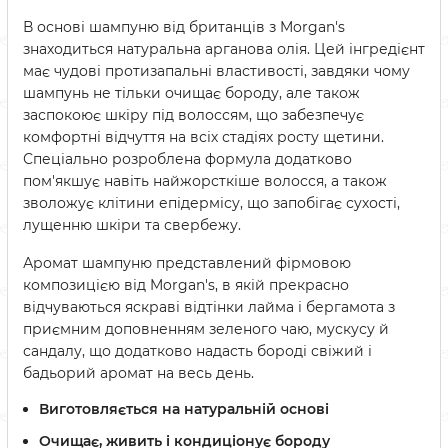
В основі шампуню від британців з Morgan's
знаходиться натуральна арганова олія. Цей інгредієнт
має чудові протизапальні властивості, завдяки чому
шампунь не тільки очищає бороду, але також
заспокоює шкіру під волоссям, що забезпечує
комфортні відчуття на всіх стадіях росту щетини.
Спеціально розроблена формула додатково
пом'якшує навіть найжорсткіше волосся, а також
зволожує клітини епідермісу, що запобігає сухості,
лущенню шкіри та свербежу.
Аромат шампуню представлений фірмовою
композицією від Morgan's, в якій прекрасно
відчуваються яскраві відтінки лайма і бергамота з
приємним доповненням зеленого чаю, мускусу й
сандалу, що додатково надасть бороді свіжий і
бадьорий аромат на весь день.
Виготовляється на натуральній основі
Очищає, живить і кондиціонує бороду