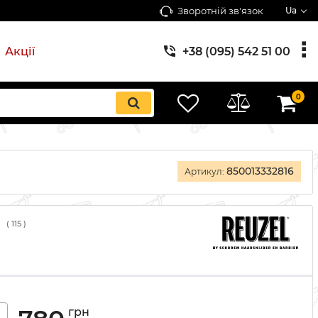
Зворотній зв'язок
Ua
Акції
+38 (095) 542 51 00
0
850013332816
Артикул:
(
115
)
грн
+