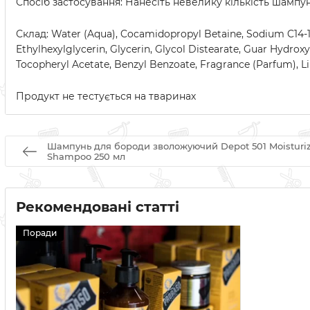
Спосіб застосування: Нанесіть невелику кількість шампу
Склад: Water (Aqua), Cocamidopropyl Betaine, Sodium C14-16 
Ethylhexylglycerin, Glycerin, Glycol Distearate, Guar Hydro
Tocopheryl Acetate, Benzyl Benzoate, Fragrance (Parfum), L
Продукт не тестується на тваринах
Шампунь для бороди зволожуючий Depot 501 Moisturizi
Shampoo 250 мл
Рекомендовані статті
Поради