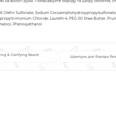
ню на вологі руки. Помасажуйте бороду та шкіру обличчя, сп
Olefin Sulfonate, Sodium Cocoamphohydroxypropylsulfonate, Caff
xypropyltrimonium Chloride, Laureth-4, PEG-50 Shea Butter, Prun
inalool, Phenoxyethanol
ng & Clarifying Beard
Шампунь для бороди без 