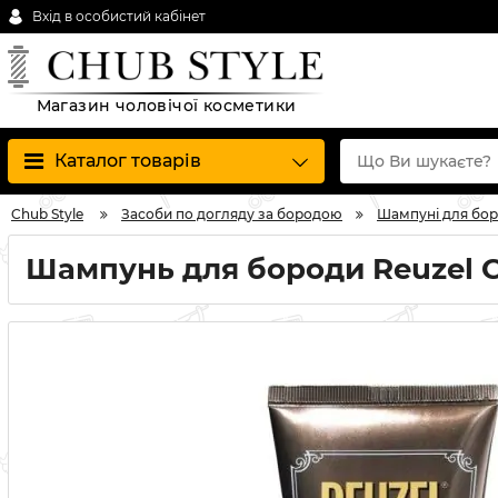
Вхід в особистий кабінет
Магазин чоловічої косметики
Каталог товарів
Chub Style
Засоби по догляду за бородою
Шампуні для бо
Шампунь для бороди Reuzel C