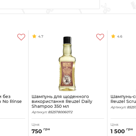
4.7
4.6
и без
Шампунь для щоденного
Шампунь-с
h No Rinse
використання Reuzel Daily
Reuzel Scr
Shampoo 350 мл
Артикул:
8525
Артикул:
852578006072
Ціна:
Ціна:
грн
грн
750
1 500