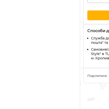
Способи д
Служба д
пошта" та
Самовивіз
Style" в Т
м. Кропи
Поділитися: