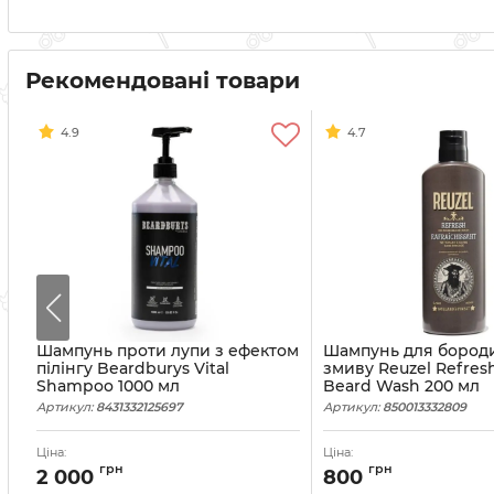
Рекомендовані товари
4.9
4.7
Шампунь проти лупи з ефектом
Шампунь для бород
пілінгу Beardburys Vital
змиву Reuzel Refres
Shampoo 1000 мл
Beard Wash 200 мл
Артикул:
8431332125697
Артикул:
850013332809
Ціна:
Ціна:
грн
грн
2 000
800