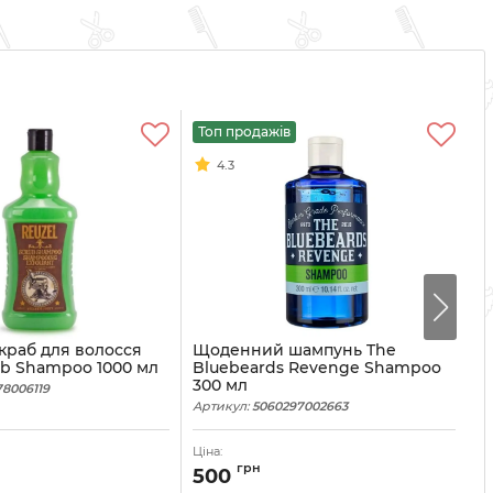
Топ продажів
Т
4.3
краб для волосся
Щоденний шампунь The
Щ
ub Shampoo 1000 мл
Bluebeards Revenge Shampoo
D
300 мл
м
78006119
Артикул:
5060297002663
Ар
Ціна:
Ці
грн
500
7