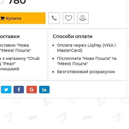
780
Купити
оставки
Способи оплати
оставки "Нова
Оплата через LiqPay (VISA і
 "Meest Пошта"
MasterCard)
 з магазину "Chub
Післяплата "Нова Пошта" та
Ц "Реал"
"Meest Пошта"
вницький
Безготівковий розрахунок