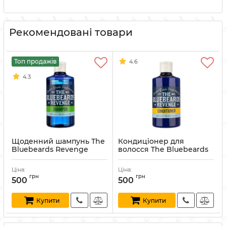
Рекомендовані товари
Топ продажів
4.6
4.3
Щоденний шампунь The
Кондиціонер для
Bluebeards Revenge
волосся The Bluebeards
Shampoo 300 мл
Revenge Conditioner 300
мл
Артикул:
5060297002663
Ціна:
Ціна:
Артикул:
5060297002984
грн
грн
500
500
Купити
Купити