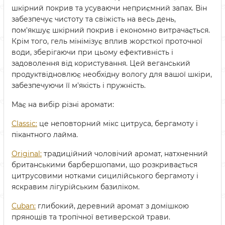
шкірний покрив та усуваючи неприємний запах. Він
забезпечує чистоту та свіжість на весь день,
пом'якшує шкірний покрив і економно витрачається.
Крім того, гель мінімізує вплив жорсткої проточної
води, зберігаючи при цьому ефективність і
задоволення від користування. Цей веганський
продуктвідновлює необхідну вологу для вашої шкіри,
забезпечуючи її м'якість і пружність.
Має на вибір різні аромати:
Classic:
це неповторний мікс цитруса, бергамоту і
пікантного лайма.
Original:
традиційний чоловічий аромат, натхненний
британськими барбершопами, що розкривається
цитрусовими нотками сицилійського бергамоту і
яскравим лігурійським базиліком.
Cuban:
глибокий, деревний аромат з домішкою
прянощів та тропічної ветиверской трави.