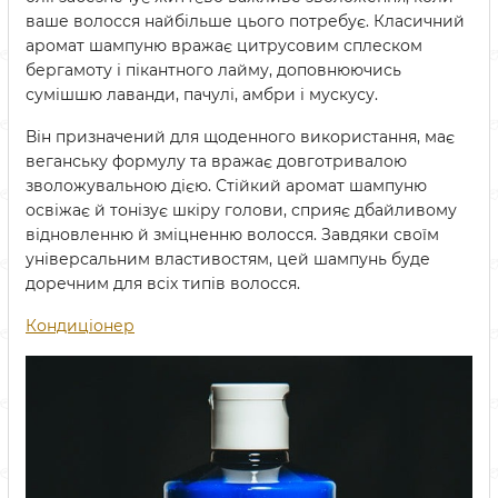
ваше волосся найбільше цього потребує. Класичний
аромат шампуню вражає цитрусовим сплеском
бергамоту і пікантного лайму, доповнюючись
сумішшю лаванди, пачулі, амбри і мускусу.
Він призначений для щоденного використання, має
веганську формулу та вражає довготривалою
зволожувальною дією. Стійкий аромат шампуню
освіжає й тонізує шкіру голови, сприяє дбайливому
відновленню й зміцненню волосся. Завдяки своїм
універсальним властивостям, цей шампунь буде
доречним для всіх типів волосся.
Кондиціонер