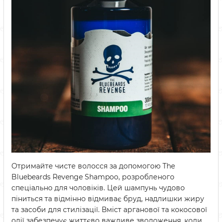
Отримайте чисте волосся за допомогою The
Bluebeards Revenge Shampoo, розробленого
спеціально для чоловіків. Цей шампунь чудово
піниться та відмінно відмиває бруд, надлишки жиру
та засоби для стилізації. Вміст арганової та кокосової
олії забезпечує життєво важливе зволоження, коли