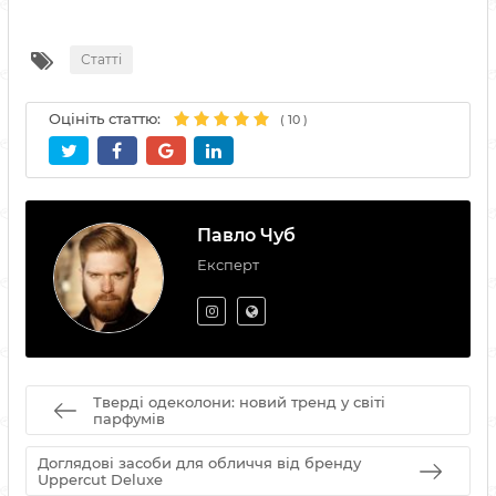
Статті
Оцініть статтю:
(
10
)
Павло Чуб
Експерт
Тверді одеколони: новий тренд у світі
парфумів
Доглядові засоби для обличчя від бренду
Uppercut Deluxe