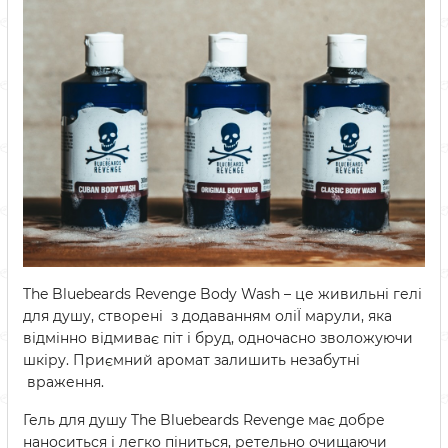
The Bluebeards Revenge Body Wash – це живильні гелі
для душу, створені з додаванням оліЇ марули, яка
відмінно відмиває піт і бруд, одночасно зволожуючи
шкіру. Приємний аромат залишить незабутні
враження.
Гель для душу The Bluebeards Revenge має добре
наноситься і легко піниться, ретельно очищаючи