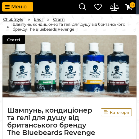
0
Меню
Chub Style
Блог
Статті
Шампунь, кондиціонер та гелі для душу від британського
бренду The Bluebeards Revenge
Статті
Шампунь, кондиціонер
Категорії
та гелі для душу від
британського бренду
The Bluebeards Revenge