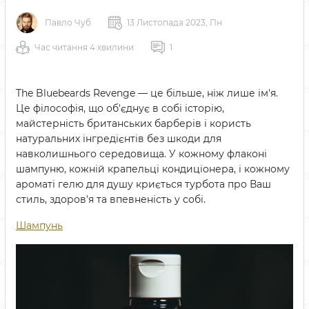
Павло Чуб
13 Листопада 2023, Пн
Час читання 4 хвилини
1
The Bluebeards Revenge — це більше, ніж лише ім'я.
Це філософія, що об'єднує в собі історію,
майстерність британських барберів і користь
натуральних інгредієнтів без шкоди для
навколишнього середовища. У кожному флаконі
шампуню, кожній крапельці кондиціонера, і кожному
ароматі гелю для душу криється турбота про Ваш
стиль, здоров'я та впевненість у собі.
Шампунь