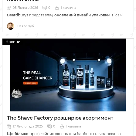
05 Лютого 2026
0
1 хвилина
Beardburys
представляє
оновлений дизайн упаковки
. Ті самі
професійні засоби для стайлінгу та догляду в новому
сучасному оформленні.
Павло Чуб
Новини
The Shave Factory розширює асортимент
17 Листопада 2025
0
1 хвилина
Ще більше
професійних рішень для барберів та чоловічого