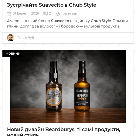
Зустрічайте Suavecito в Chub Style
01 Березня 2026
2
1 хвилина
Американський бренд
Suavecito
офіційно у
Chub Style
. Помади,
глини, догляд за волоссям і бородою — культові продукти
барбершоп-культури вже доступні для замовлення.
Павло Чуб
Новини
Новий дизайн Beardburys: ті самі продукти,
новий стиль