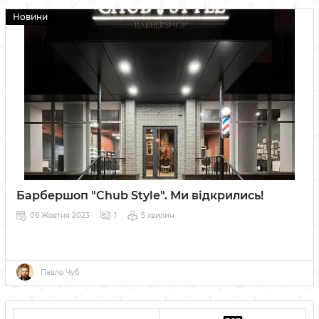
Новини
Барбершоп "Chub Style". Ми відкрились!
06 Жовтня 2023
1
5 хвилин
Павло Чуб