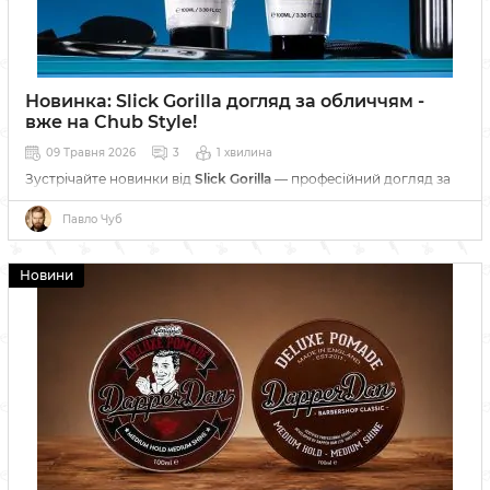
Новинка: Slick Gorilla догляд за обличчям -
вже на Chub Style!
09 Травня 2026
3
1 хвилина
Зустрічайте новинки від
Slick Gorilla
— професійний догляд за
обличчям тепер в нашому асортименті!
Павло Чуб
Новини