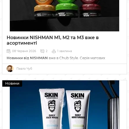
Новинки NISHMAN M1, M2 та M3 вже в
асортименті
08 Червня 2026
2
1 хвилина
Новинки від NISHMAN
вже в Chub Style. Серія матових
стайлінгів M1, M2 та M3 допоможе створити текстурну укладку з
надійною фіксацією та природним фінішем.
Павло Чуб
Новини