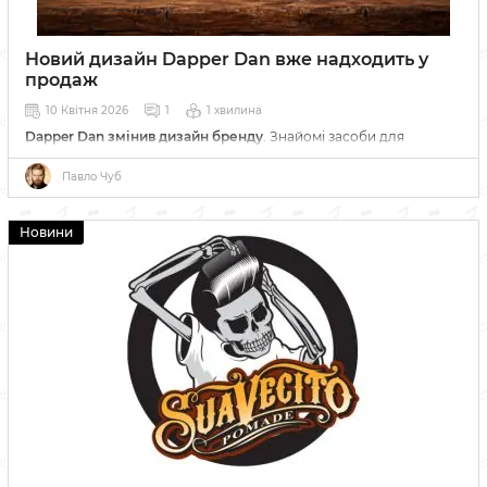
Новий дизайн Dapper Dan вже надходить у
продаж
10 Квітня 2026
1
1 хвилина
Dapper Dan змінив дизайн бренду
. Знайомі засоби для
стайлінгу та догляду тепер мають сучасніший вигляд,
зберігаючи незмінну якість і перевірені формули бренду
Павло Чуб
Новини