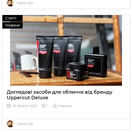
сучасному стилі, але з незмінною якістю.
Павло Чуб
Статті
Новини
Доглядові засоби для обличчя від бренду
Uppercut Deluxe
20 Жовтня 2023
1
6 хвилин
Павло Чуб