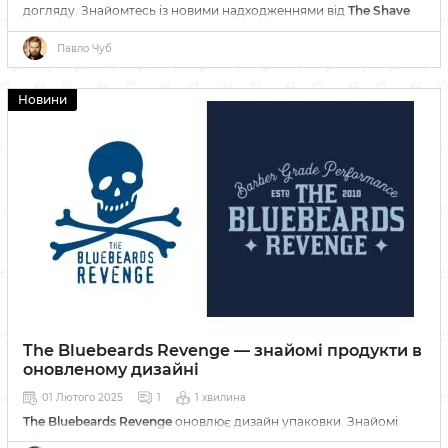
догляду. Знайомтесь із новими надходженнями від
The Shave
Factory
вже сьогодні!
Павло Чуб
Новини
The Bluebeards Revenge — знайомі продукти в
оновленому дизайні
01 Лютого 2025
1
1 хвилина
The Bluebeards Revenge
оновлює дизайн упаковки. Знайомі
засоби для гоління, бороди та волосся тепер у новому