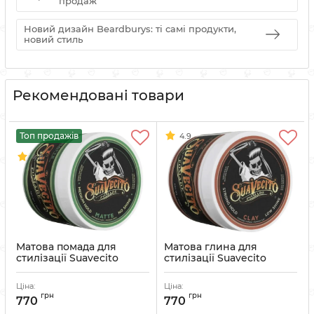
продаж
Новий дизайн Beardburys: ті самі продукти,
новий стиль
Рекомендовані товари
Топ продажів
4.9
4.8
Матова помада для
Матова глина для
стилізації Suavecito
стилізації Suavecito
Matte Pomade 113 г
Firme Clay Pomade 113 г
Артикул:
700645584889
Артикул:
700645602392
Ціна:
Ціна:
грн
грн
770
770