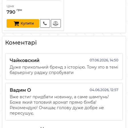
Артикул:
840074300626
Ціна:
грн
790
Купити
Коментарі
Чайковский
07.06.2026, 14:50
Дуже прикольний бренд з історією. Тому хто в темі
барьерінгу раджу спробувати
Вадим О
04.06.2026, 12:57
Вже встиг придбати новинку, а саме шампунь!
Боже який топовий аромат прямо бімба!
Рекомендую! Очищає голову дуже добре не
пересушує.