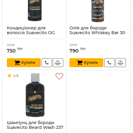
Кондиціонер для
Олія для бороди
волосся Suavecito OG
Suavecito Whiskey Bar 30
Conditioner 473 мл
мл
Артикул:
840074302804
Артикул:
700645599623
Ціна:
Ціна:
грн
грн
750
790
Купити
Купити
4.9
Шампунь для бороди
Suavecito Beard Wash 237
мл