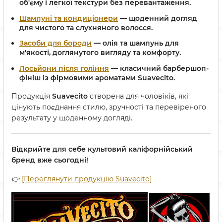
об'єму
і
легкої текстури
без перевантаження.
Шампуні та кондиціонери
—
щоденний догляд
для чистого та слухняного волосся.
Засоби для бороди
— олія та шампунь для
м'якості
, доглянутого вигляду та комфорту.
Лосьйони після гоління
— класичний барбершоп-
фініш із
фірмовими ароматами
Suavecito.
Продукція
Suavecito
створена для чоловіків, які
цінують поєднання стилю, зручності та перевіреного
результату у щоденному догляді.
Відкрийте для себе культовий каліфорнійський
бренд вже сьогодні!
👉
[Переглянути продукцію Suavecito]