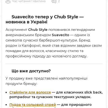
Час читання 1 хвилина
2
Suavecito тепер у Chub Style —
новинка в Україні
Асортимент
Chub Style
поповнився легендарним
американським брендом
Suavecito
— одним із
символів сучасної барбершоп-культури. Бренд
родом із Каліфорнії, який став відомим завдяки своїм
помадам для волосся, класичному стилю та
професійному підходу до чоловічого догляду.
Що вже доступно?
У продажу вже представлені найпопулярніші
продукти бренду:
Стайлінги для волосся
— для класичних
slick back
,
pompadour
та сучасних текстурних укладок.
Пудра та сольовий спрей
— для
природного