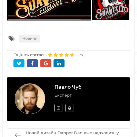
Новини
Оцініть статтю:
(
37
)
Павло Чуб
Експерт
Новий дизайн Dapper Dan вже надходить у