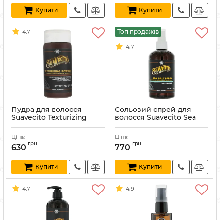
Купити
Купити
Топ продажів
4.7
4.7
Пудра для волосся
Сольовий спрей для
Suavecito Texturizing
волосся Suavecito Sea
Powder 28.3 г
Salt Spray 237 мл
Артикул:
840074310120
Артикул:
840074309490
Ціна:
Ціна:
грн
грн
630
770
Купити
Купити
4.7
4.9