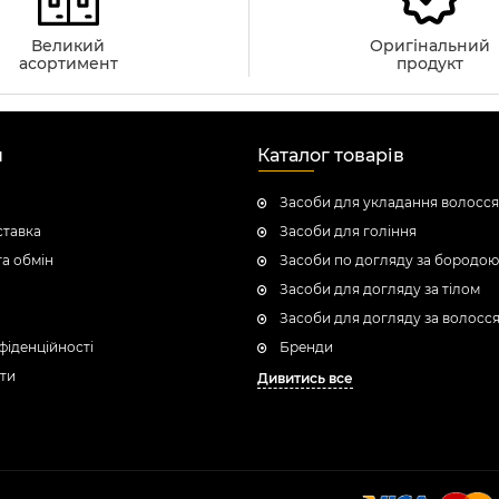
Великий
Оригінальний
асортимент
продукт
н
Каталог товарів
Засоби для укладання волосся
ставка
Засоби для гоління
а обмін
Засоби по догляду за бородою
Засоби для догляду за тілом
Засоби для догляду за волосс
фіденційності
Бренди
ти
Дивитись все