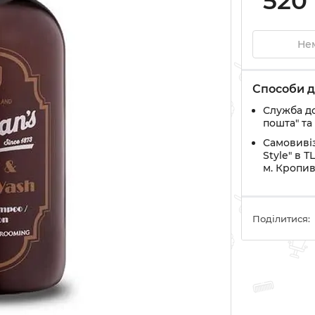
520
Нем
Способи д
Служба д
пошта" та
Самовивіз
Style" в Т
м. Кропи
Поділитися: