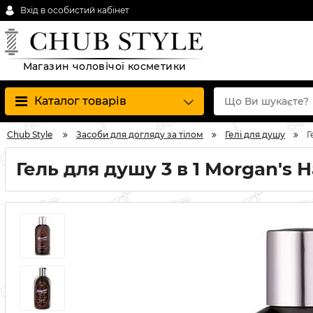
Вхід в особистий кабінет
Магазин чоловічої косметики
Каталог товарів
Chub Style
Засоби для догляду за тілом
Гелі для душу
Г
Гель для душу 3 в 1 Morgan's 