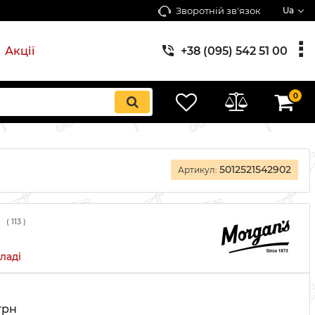
Зворотній зв'язок
Ua
Акції
+38 (095) 542 51 00
0
5012521542902
Артикул:
(
113
)
ладі
грн