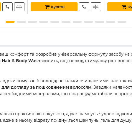
Купити
Ку
ваш комфорт та розробив універсальну формулу засобу на о
 Hair & Body Wash
живить, відновлює, стимулює ріст волосс
вдяки чому засіб володіє не тільки очищаючими, але тако
я для догляду за пошкодженим волоссям
. Завдяки наявност
а необхідними мінералами, що покращує метаболічні процеси
льно практичною покупкою, адже шампунь чудово підходить 
, адже в ньому відразу поєднується шампунь, гель для душу