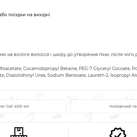
або поїздки на вихідні
ню на вологе волосся і шкіру до утворення піни, після чог
foacetate, Cocamidopropyl Betaine, PEG-7 Glyceryl Cocoate, Po
e, Diazolidninyl Urea, Sodium Benzoate, Laureth-2, Isopropyl A
wer Gel 400 мл
Чоловічий ге