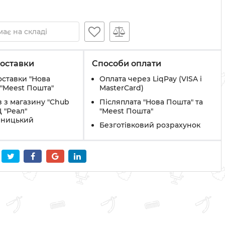
ає на складі
оставки
Способи оплати
оставки "Нова
Оплата через LiqPay (VISA і
 "Meest Пошта"
MasterCard)
 з магазину "Chub
Післяплата "Нова Пошта" та
Ц "Реал"
"Meest Пошта"
вницький
Безготівковий розрахунок