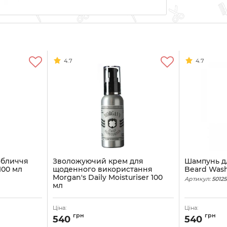
4.7
4.7
обличчя
Зволожуючий крем для
Шампунь д
100 мл
щоденного використання
Beard Wash
Morgan's Daily Moisturiser 100
Артикул:
50125
мл
Артикул:
5012521541196
Ціна:
Ціна:
грн
грн
540
540