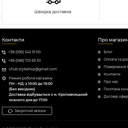
Швидка доставка
Контакти
Про магази
+38 (095) 542 51 00
Блог
Оплата та до
+38 (066) 723 63 30
Повернення т
chub.styleshop@gmail.com
Контакти
Режим роботи магазину:
Про нас
ПН - НД: з 10:00 до 19:00
(Без вихідних)
Політика кон
Доставка відбувається з м. Кропивницький
Договір офер
кожного дня до 17:00
Зворотній зв'язок