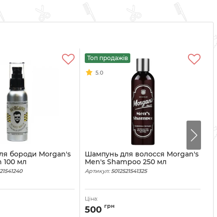
Топ продажів
5.0
ля бороди Morgan's
Шампунь для волосся Morgan's
Ш
 100 мл
Men's Shampoo 250 мл
D
м
21541240
Артикул:
5012521541325
Ар
Ціна:
Ці
грн
500
5