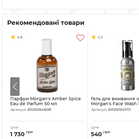
Рекомендовані товари
4.8
4.5
n
Парфум Morgan's Amber Spice
Гель для вмивання 
Eau de Parfum 50 мл
Morgan's Face Wash 
Артикул:
5012521541608
Артикул:
5012521541172
Ціна:
Ціна:
грн
грн
1 730
540