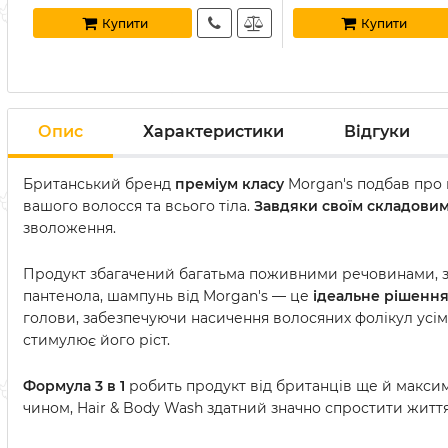
Купити
Купити
Опис
Характеристики
Відгуки
Британський бренд
преміум класу
Morgan's подбав про 
вашого волосся та всього тіла.
Завдяки своїм складовим
зволоження.
Продукт збагачений багатьма поживними речовинами, за
пантенола, шампунь від Morgan's — це
ідеальне рішенн
голови, забезпечуючи насичення волосяних фолікул усім
стимулює його ріст.
Формула 3 в 1
робить продукт від британців ще й максима
чином, Hair & Body Wash здатний значно спростити життя