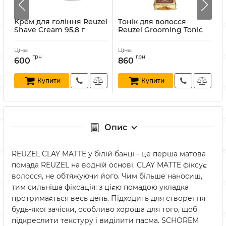
Крем для гоління Reuzel
Tонік для волосся
Т
Shave Cream 95,8 г
Reuzel Grooming Tonic
R
350 мл
Артикул:
859847006344
А
Артикул:
852578006058
Ціна:
Ціна:
Ц
грн
грн
600
860
Купити
Купити
Опис
REUZEL CLAY MATTE у білій банці - це перша матова
помада REUZEL на водній основі. CLAY MATTE фіксує
волосся, не обтяжуючи його. Чим більше наносиш,
тим сильніша фіксація: з цією помадою укладка
протримається весь день. Підходить для створення
будь-якої зачіски, особливо хороша для того, щоб
підкреслити текстуру і виділити пасма. SCHOREM