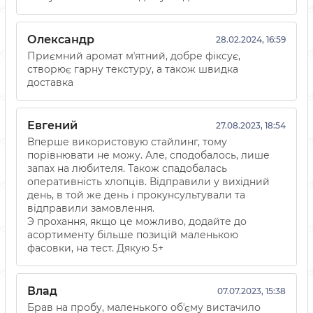
Олександр
28.02.2024, 16:59
Приємний аромат мʼятний, добре фіксує,
створює гарну текстуру, а також швидка
доставка
Евгений
27.08.2023, 18:54
Вперше використовую стайлинг, тому
порівнювати не можу. Але, сподобалось, лише
запах на любителя. Також спадобалась
оперативнiсть хлопцiв. Вiдправили у вихiдний
день, в той же день i прокунсультували та
вiдправили замовлення.
Э прохання, якщо це можливо, додайте до
асортименту бiльше позицiй маленькою
фасовки, на тест. Дякую 5+
Влад
07.07.2023, 15:38
Брав на пробу, маленького обʼєму вистачило