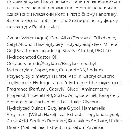
на обидві руки. Подушечками пальців нанесіть засіб
на волосся по всій довжині від коренів до кінчиків,
одночасно вкладаючи його в потрібному напрямку.
За допомогою гребінця надайте вирішальну форму
та текстуру Вашій зачісці.
Склад: Water (Aqua), Cera Alba (Beeswax), Tribehenin,
Cetyl Alcohol, Bis-Diglyceryl Polyacyladipate-2, Mineral
Oil (Paraffinum Liquidum), Stearyl Alcohol, PEG-40
Hydrogenated Castor Oil,
Octylacrylamide/Acrylates/Butylaminoethyl
Methacrylate Copolymer, Ceteareth 25, Sodium
Polyacryloyldimethyl Taurate, Kaolin, Caprylic/Capric
Triglyceride, Hydrogenated Polydecene, Phenoxyethanol,
Fragrance (Parfum), Caprylyl Glycol, Aminomethyl
Propanol, Trideceth-10, Sorbic Acid, Caramel, Tocopheryl
Acetate, Aloe Barbadensis Leaf Juice, Glycerin,
Hydrolyzed Quinoa, Butylene Glycol, Hamamelis
Virginiana (Witch Hazel) Leaf Extract, Propylene Glycol,
Citric Acid, Sodium Benzoate, Potassium Sorbate, Urtica
Dioica (Nettle) Leaf Extract, Equisetum Arvense