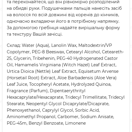
та переконайтеся, що він рівномірно розподілений
на обидві руки. Подушечками пальців нанесіть засіб
на волосся по всій довжині від коренів до кінчиків,
одночасно вкладаючи його в потрібному напрямку.
За допомогою гребінця надайте вирішальну форму
та текстуру Вашій зачісці.
Склад: Water (Aqua), Lanolin Wax, Maltodextrin/VP
Copolymer, PEG-8 Beeswax, Cetearyl Alcohol, Ceteareth-
25, Glycerin, Tribehenin, PEG-40 Hydrogenated Castor
Oil, Hamamelis Virginiana (Witch Hazel) Leaf Extract,
Urtica Dioica (Nettle) Leaf Extract, Equisetum Arvense
(Horsetail Root) Extract, Aloe Barbadensis (Aloe Vera)
Leaf Juice, Tocopheryl Acetate, Hydrolyzed Quinoa,
Fragrance (Parfum), Dipentaerythrityl
Hexacaprylate/Hexacaprate, Tridecyl Trimellitate, Tridecyl
Stearate, Neopentyl Glycol Dicaprylate/Dicaprate,
Phenoxyethanol, Caprylyl Glycol, Sorbic Acid,
Aminomethyl Propanol, Carbomer, Sodium Anisate,
PEG-45m, Benzyl Benzoate, Limonene