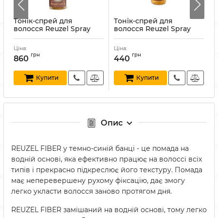
Tонік-спрей для
Tонік-спрей для
волосся Reuzel Spray
волосся Reuzel Spray
Grooming Tonic 355 мл
Grooming Tonic 100 мл
Артикул:
850004313206
Артикул:
850004313862
А
Ціна:
Ціна:
Ц
грн
грн
860
440
Купити
Купити
Опис
REUZEL FIBER у темно-синій банці - це помада на
водній основі, яка ефективно працює на волоссі всіх
типів і прекрасно підкреслює його текстуру. Помада
має неперевершену рухому фіксацію, дає змогу
легко укласти волосся заново протягом дня.
REUZEL FIBER замішаний на водній основі, тому легко