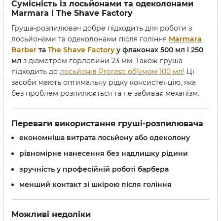
Сумісність із лосьйонами та одеколонами
Marmara і The Shave Factory
Груша-розпилювач добре підходить для роботи з
лосьйонами та одеколонами після гоління
Marmara
Barber
та
The Shave Factory
у флаконах 500 мл і 250
мл
з діаметром горловини 23 мм. Також груша
підходить до
лосьйонів Proraso об'ємом 100 мл!
Ці
засоби мають оптимальну рідку консистенцію, яка
без проблем розпилюється та не забиває механізм.
Переваги використання груші-розпилювача
економніша витрата лосьйону або одеколону
рівномірне нанесення без надлишку рідини
зручність у професійній роботі барбера
менший контакт зі шкірою після гоління
Можливі недоліки