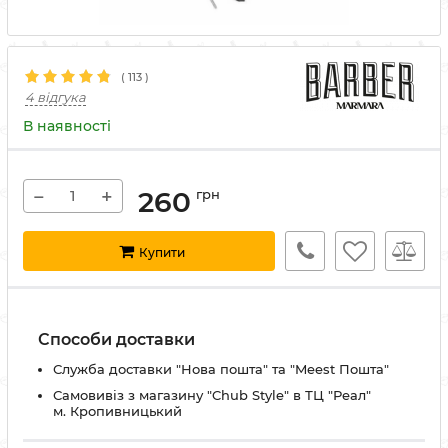
(
113
)
4 відгука
В наявності
−
+
260
грн
Купити
Способи доставки
Служба доставки "Нова пошта" та "Meest Пошта"
Самовивіз з магазину "Chub Style" в ТЦ "Реал"
м. Кропивницький