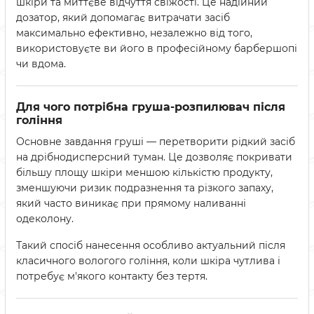
шкіри та миттєве відчуття свіжості. Це надійний
дозатор, який допомагає витрачати засіб
максимально ефективно, незалежно від того,
використовуєте ви його в професійному барбершопі
чи вдома.
Для чого потрібна груша-розпилювач після
гоління
Основне завдання груші — перетворити рідкий засіб
на дрібнодисперсний туман. Це дозволяє покривати
більшу площу шкіри меншою кількістю продукту,
зменшуючи ризик подразнення та різкого запаху,
який часто виникає при прямому наливанні
одеколону.
Такий спосіб нанесення особливо актуальний після
класичного вологого гоління, коли шкіра чутлива і
потребує м'якого контакту без тертя.