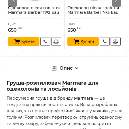
Одеколон після гоління
Одеколон після гоління
Marmara Barber №2 Eau
Marmara Barber №3 Eau
De Cologne 500 мл
De Cologne 500 мл
Артикул:
8691541001100
Артикул:
8691541197421
А
Ціна:
Ціна:
Ц
грн
грн
650
650
Купити
Купити
Опис
Груша-розпилювач Marmara для
одеколонів та лосьйонів
Парфумерна груша від бренду
Marmara
— це
поєднання практичності та стилю. Вона розроблена
для тих, хто прагне професійної якості у кожній деталі
гоління. Розпилювач перетворює струмінь одеколону
на легку хмару, забезпечуючи ідеальне покриття