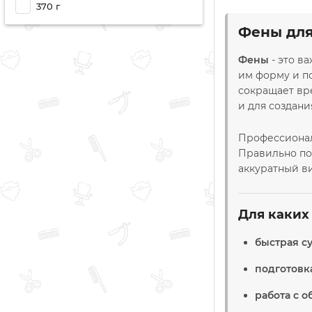
370 г
Фены для
Фены
- это в
им форму и п
сокращает вре
и для создани
Профессионал
Правильно под
аккуратный ви
Для каких
быстрая с
подготовк
работа с 