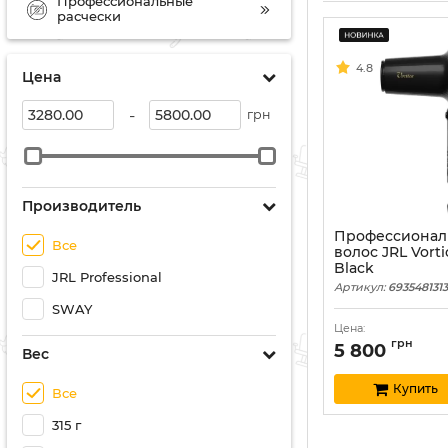
Профессиональные
расчески
4.8
Цена
-
грн
Производитель
Профессионал
Все
волос JRL Vorti
Black
JRL Professional
Артикул:
693548131
SWAY
Цена:
грн
5 800
Вес
Купить
Все
315 г