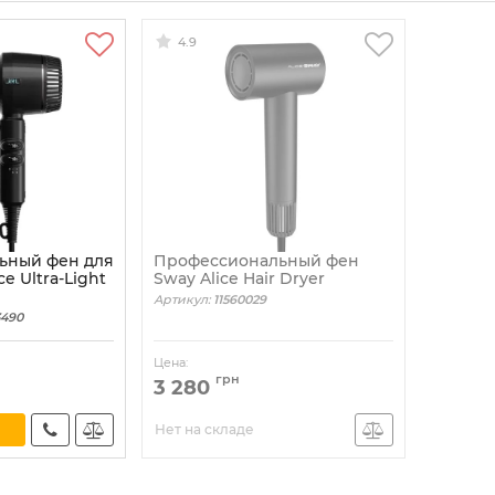
4.9
ьный фен для
Профессиональный фен
ce Ultra-Light
Sway Alice Hair Dryer
Артикул:
11560029
3490
Цена:
грн
3 280
Нет на складе