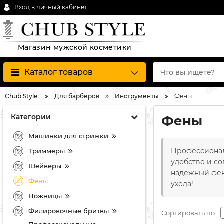
Вход в личный кабинет
Магазин мужской косметики
Каталог товаров
Chub Style
Для барберов
Инструменты
Фены
Категории
Фены
Машинки для стрижки
Профессиона
Триммеры
удобство и с
Шейверы
надежный фен
Фены
ухода!
Ножницы
Филировочные бритвы
Сортировать по: