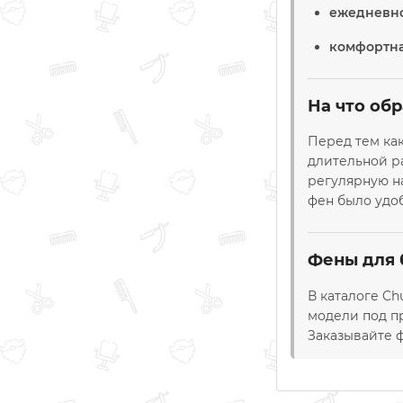
ежедневно
комфортна
На что об
Перед тем ка
длительной р
регулярную на
фен было удоб
Фены для 
В каталоге Ch
модели под п
Заказывайте ф