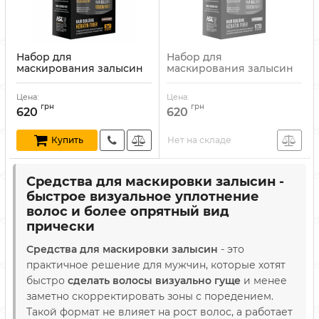
Набор для
Набор для
маскирования залысин
маскирования залысин
коричневый Nishman
светло-коричневый
Hair Building Keratin
Nishman Hair Building
Цена:
Цена:
Fiber Medium Brown
Keratin Fiber Light Brown
грн
грн
620
620
Артикул:
8682035081753
Артикул:
8682035081746
Нет на складе
Купить
Средства для маскировки залысин -
быстрое визуальное уплотнение
волос и более опрятный вид
прически
Средства для маскировки залысин
- это
практичное решение для мужчин, которые хотят
быстро
сделать волосы визуально гуще
и менее
заметно скорректировать зоны с поредением.
Такой формат не влияет на рост волос, а работает