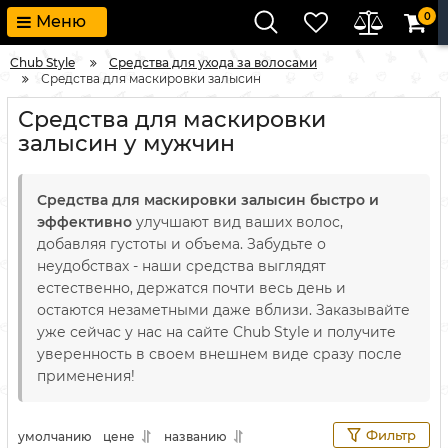
0
Меню
Chub Style
Средства для ухода за волосами
Средства для маскировки залысин
Средства для маскировки
залысин у мужчин
Средства для маскировки залысин быстро и
эффективно
улучшают вид ваших волос,
добавляя густоты и объема. Забудьте о
неудобствах - наши средства выглядят
естественно, держатся почти весь день и
остаются незаметными даже вблизи. Заказывайте
уже сейчас у нас на сайте Chub Style и получите
уверенность в своем внешнем виде сразу после
применения!
Фильтр
умолчанию
цене
названию