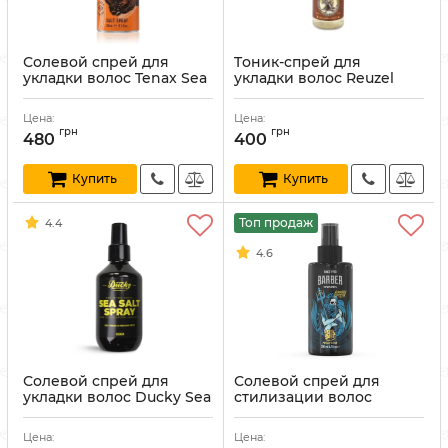
Солевой спрей для
Tоник-спрей для
укладки волос Tenax Sea
укладки волос Reuzel
Salt Spray 150 мл
Surf Tonic 100 мл
Артикул:
8004395280179
Артикул:
850004313879
Цена:
Цена:
грн
грн
480
400
Купить
Купить
Топ продаж
4.4
4.6
Солевой спрей для
Солевой спрей для
укладки волос Ducky Sea
стилизации волос
Salt Spray 200 мл
Marmara Barber Sea Salt
Spray 200 мл
Артикул:
22208101
Цена:
Цена:
Артикул:
8691541006365