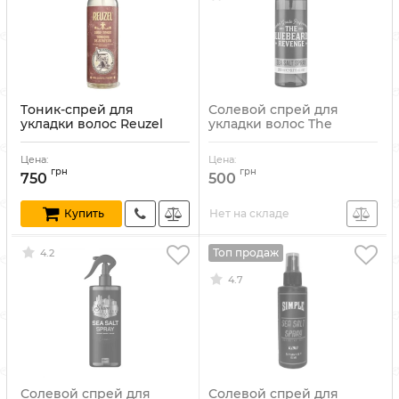
Tоник-спрей для
Солевой спрей для
укладки волос Reuzel
укладки волос The
Surf Tonic 355 мл
Bluebeards Revenge Sea
Salt Spray 200 мл
Артикул:
850004313190
Цена:
Цена:
Артикул:
5060297002502
грн
грн
750
500
Нет на складе
Купить
Топ продаж
4.2
4.7
Солевой спрей для
Солевой спрей для