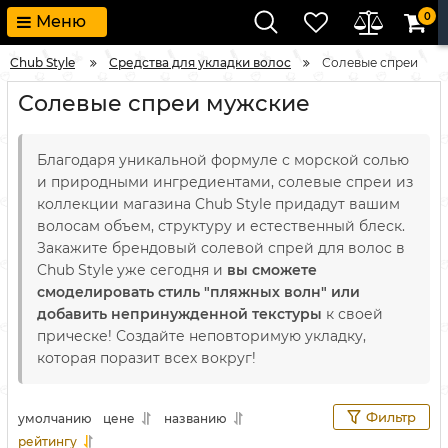
0
Меню
Chub Style
Средства для укладки волос
Солевые спреи
Солевые спреи мужские
Благодаря уникальной формуле с морской солью
и природными ингредиентами, солевые спреи из
коллекции магазина Chub Style придадут вашим
волосам объем, структуру и естественный блеск.
Закажите брендовый солевой спрей для волос в
Chub Style уже сегодня и
вы сможете
смоделировать стиль "пляжных волн" или
добавить непринужденной текстуры
к своей
прическе! Создайте неповторимую укладку,
которая поразит всех вокруг!
Фильтр
умолчанию
цене
названию
рейтингу