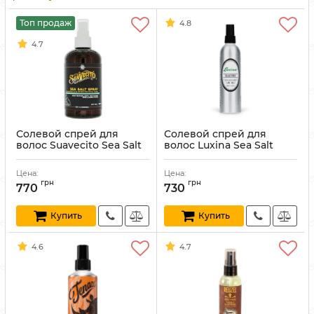
Топ продаж
4.8
4.7
Солевой спрей для
Солевой спрей для
волос Suavecito Sea Salt
волос Luxina Sea Salt
Spray 237 мл
Spray 200 мл
Артикул:
840074309490
Артикул:
8018615010552
Цена:
Цена:
грн
грн
770
730
Купить
Купить
4.6
4.7