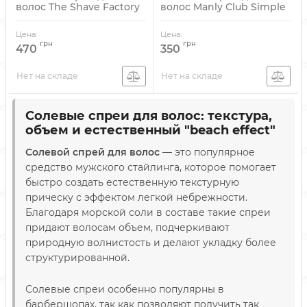
волос The Shave Factory
волос Manly Club Simple
Sea Salt Spray Ocean 400
Oldboy Sea Salt Spray 150
мл
мл
Цена:
Цена:
Артикул:
840302423073
Артикул:
33308098
грн
грн
470
350
Нет на складе
Нет на складе
Солевые спреи для волос: текстура,
объем и естественный "beach effect"
Солевой спрей для волос
— это популярное
средство мужского стайлинга, которое помогает
быстро создать естественную текстурную
прическу с эффектом легкой небрежности.
Благодаря морской соли в составе такие спреи
придают волосам объем, подчеркивают
природную волнистость и делают укладку более
структурированной.
Солевые спреи особенно популярны в
барбершопах, так как позволяют получить так