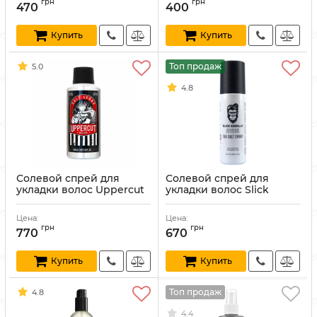
грн
грн
470
400
Купить
Купить
Топ продаж
5.0
4.8
Солевой спрей для
Солевой спрей для
укладки волос Uppercut
укладки волос Slick
Deluxe Sea Salt Spray 150
Gorilla Sea Salt Spray 200
мл
мл
Цена:
Цена:
Артикул:
817891023793
Артикул:
5060656210043
грн
грн
770
670
Купить
Купить
Топ продаж
4.8
4.4