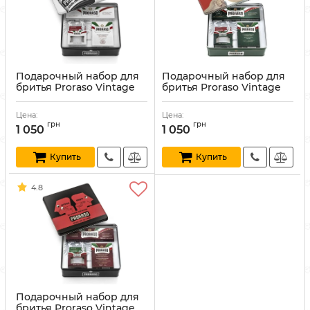
Подарочный набор для
Подарочный набор для
бритья Proraso Vintage
бритья Proraso Vintage
Selection Toccasana в
Selection Gino в
металлической коробке
металлической коробке
Цена:
Цена:
Артикул:
8004395003600
Артикул:
8004395003594
грн
грн
1 050
1 050
Купить
Купить
4.8
Подарочный набор для
бритья Proraso Vintage