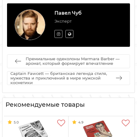
Павел Чуб
Эксперт
Премиальные одеколоны Marmara Barber —
аромат, который формирует впечатление
Captain Fawcett — британская легенда стиля,
мужества и приключений в мире мужской
косметики
Рекомендуемые товары
5.0
4.9