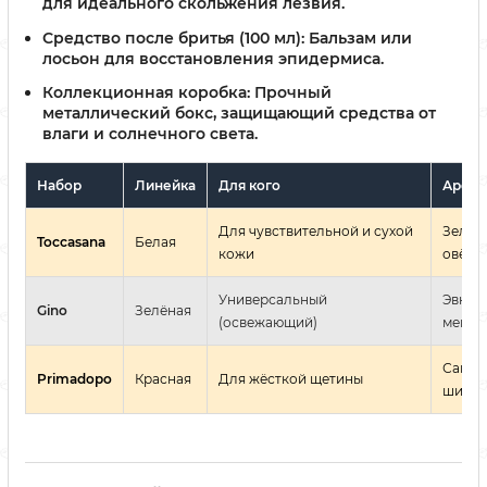
для идеального скольжения лезвия.
Средство после бритья (100 мл):
Бальзам или
лосьон для восстановления эпидермиса.
Коллекционная коробка:
Прочный
металлический бокс, защищающий средства от
влаги и солнечного света.
Набор
Линейка
Для кого
Арома
Для чувствительной и сухой
Зелён
Toccasana
Белая
кожи
овёс
Универсальный
Эвкал
Gino
Зелёная
(освежающий)
менто
Санда
Primadopo
Красная
Для жёсткой щетины
ши