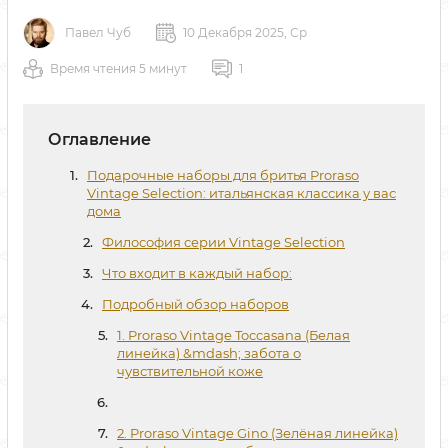
Павел Чуб
10 Декабря 2025, Ср
Время чтения 5 минут
1
Оглавление
Подарочные наборы для бритья Proraso
Vintage Selection: итальянская классика у вас
дома
Философия серии Vintage Selection
Что входит в каждый набор:
Подробный обзор наборов
1. Proraso Vintage Toccasana (Белая
линейка) &mdash; забота о
чувствительной коже
2. Proraso Vintage Gino (Зелёная линейка)