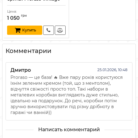
Selection Primadopo в
металлической коробке
Цена:
Артикул:
8004395003617
грн
1 050
Купить
Комментарии
Дмитро
25.01.2026, 10:48
Proraso — це база! 🔥 Вже пару років користуюся
їхнім зеленим кремом (той, що з ментолом),
відчуття свіжості просто топ. Такі набори в
металевих коробках виглядають дуже стильно,
ідеально на подарунок. До речі, коробки потім
зручно використовувати під різну дрібноту в
гаражі чи ванній))
Написать комментарий