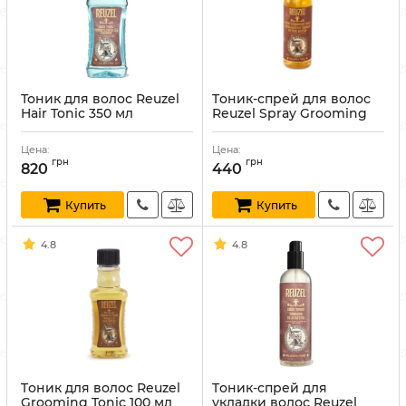
Тоник для волос Reuzel
Tоник-спрей для волос
Hair Tonic 350 мл
Reuzel Spray Grooming
Tonic 100 мл
Артикул:
852578006041
Артикул:
850004313862
Цена:
Цена:
грн
грн
820
440
Купить
Купить
4.8
4.8
Tоник для волос Reuzel
Tоник-спрей для
Grooming Tonic 100 мл
укладки волос Reuzel