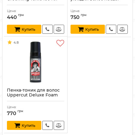
Surf Tonic 355 мл
Артикул:
852578006973
Артикул:
850004313190
Цена:
Цена:
грн
грн
440
750
Купить
Купить
4.8
Пенка-тоник для волос
Uppercut Deluxe Foam
Tonic 150 мл
Артикул:
817891024509
Цена:
грн
770
Купить