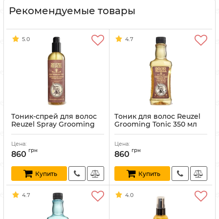
Рекомендуемые товары
5.0
4.7
Tоник-спрей для волос
Tоник для волос Reuzel
Reuzel Spray Grooming
Grooming Tonic 350 мл
Tonic 355 мл
Артикул:
852578006058
Артикул:
850004313206
Цена:
Цена:
грн
грн
860
860
Купить
Купить
4.7
4.0