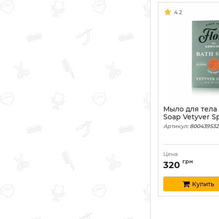
4.2
Мыло для тела 
Soap Vetyver Sp
Артикул:
800439532
Цена:
грн
320
Купить