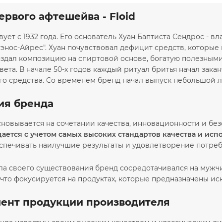
ервого афтешейва - Floid
ует с 1932 года. Его основатель Хуан Баптиста Сендрос - 
уэнос-Айрес". Хуан почувствовал дефицит средств, которы
оздал композицию на спиртовой основе, богатую полезными
ета. В начале 50-х годов каждый ритуал бритья начал зака
го средства. Со временем бренд начал выпуск небольшой л
ия бренда
новывается на сочетании качества, инновационности и без
дается с учетом самых высоких стандартов качества и ис
спечивать наилучшие результаты и удовлетворение потребн
ала своего существования бренд сосредотачивался на мужч
 что фокусируется на продуктах, которые предназначены и
ент продукции производителя