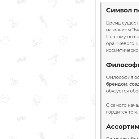
Символ п
Бренд существ
названием "Б
Поэтому он с
оранжевого цв
косметическо
Философ
Философия ос
брендом, соз
обязуется обе
С самого нач
гордится тем,
Ассортим