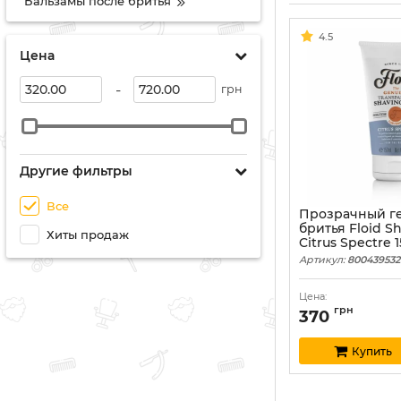
Бальзамы после бритья
4.5
Цена
-
грн
Другие фильтры
Все
Прозрачный ге
бритья Floid S
Хиты продаж
Citrus Spectre 
Артикул:
800439532
Цена:
грн
370
Купить