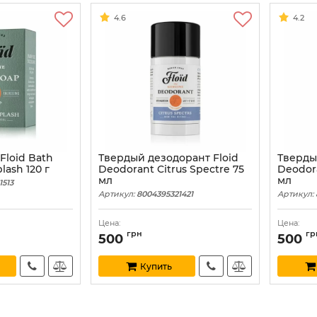
4.6
4.2
Floid Bath
Твердый дезодорант Floid
Тверды
lash 120 г
Deodorant Citrus Spectre 75
Deodora
мл
мл
1513
Артикул:
8004395321421
Артикул:
Цена:
Цена:
грн
гр
500
500
Купить