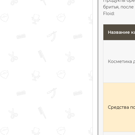
Продукты брен
бритья, после
Floid:
Название к
Косметика 
Средства п