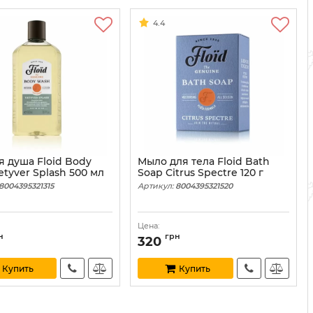
4.4
я душа Floid Body
Мыло для тела Floid Bath
tyver Splash 500 мл
Soap Citrus Spectre 120 г
8004395321315
Артикул:
8004395321520
Цена:
н
грн
320
Купить
Купить