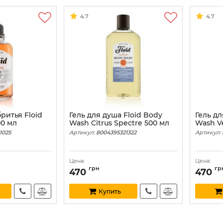
4.7
4.7
ритья Floid
Гель для душа Floid Body
Гель дл
00 мл
Wash Citrus Spectre 500 мл
Wash Ve
1025
Артикул:
8004395321322
Артикул:
Цена:
Цена:
грн
гр
470
470
Купить