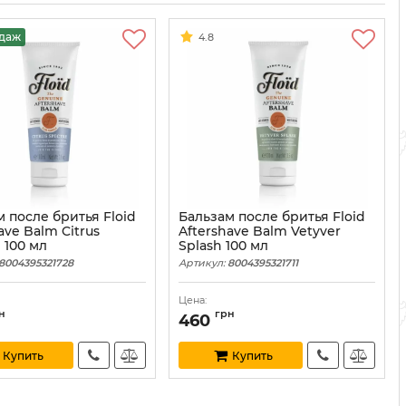
одаж
4.8
 после бритья Floid
Бальзам после бритья Floid
ave Balm Citrus
Aftershave Balm Vetyver
 100 мл
Splash 100 мл
8004395321728
Артикул:
8004395321711
Цена:
н
грн
460
Купить
Купить