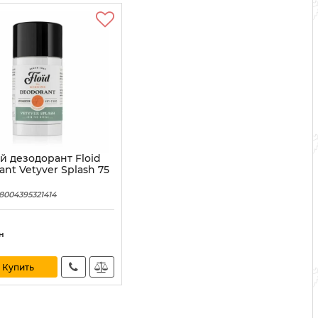
й дезодорант Floid
nt Vetyver Splash 75
8004395321414
н
Купить