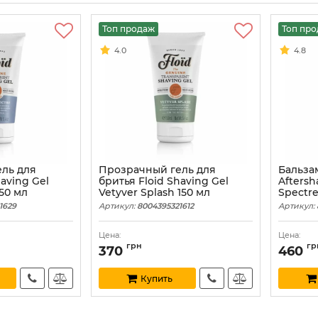
Топ продаж
Топ пр
4.0
4.8
ль для
Прозрачный гель для
Бальзам
having Gel
бритья Floid Shaving Gel
Aftersh
150 мл
Vetyver Splash 150 мл
Spectre
1629
Артикул:
8004395321612
Артикул:
Цена:
Цена:
грн
гр
370
460
Купить