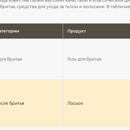
да известны своим высоким качеством и классическим диз
 бритья, средства для ухода за телом и волосами. В табли
атегории
Продукт
для бритья
Гель для бритья
осле бритья
Лосьон