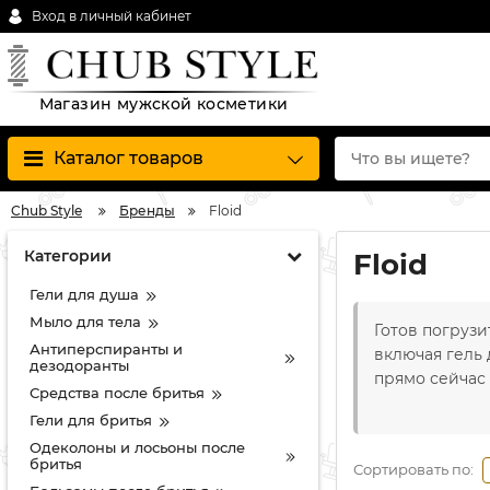
Вход в личный кабинет
Магазин мужской косметики
Каталог товаров
Chub Style
Бренды
Floid
Категории
Floid
Гели для душа
Мыло для тела
Готов погрузи
Антиперспиранты и
включая гель 
дезодоранты
прямо сейчас 
Средства после бритья
Гели для бритья
Одеколоны и лосьоны после
бритья
Сортировать по: