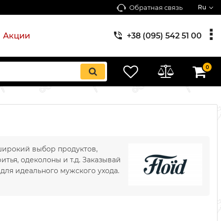
Обратная связь
Ru
Акции
+38 (095) 542 51 00
0
 широкий выбор продуктов,
тья, одеколоны и т.д. Заказывай
 для идеального мужского ухода.