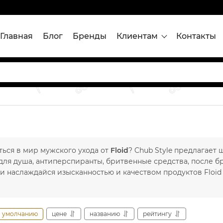
Главная
Блог
Бренды
Клиентам
Контакты
ться в мир мужского ухода от
Floid
? Chub Style предлагает
для душа, антиперспиранты, бритвенные средства, после бри
и наслаждайся изысканностью и качеством продуктов Floid
умолчанию
цене
названию
рейтингу