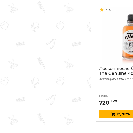
4.8
Лосьон после б
The Genuine 4
Артикул:
800439532
Цена:
грн
720
Купить