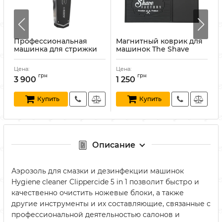
Профессиональная
Магнитный коврик для
машинка для стрижки
машинок The Shave
Kiepe Hair Clipper
Factory Magnetic Station
TATTOO 6342
Mat
А
Цена:
Цена:
Ц
Артикул:
8008981911720
Артикул:
840302413685
грн
грн
3 900
1 250
Купить
Купить
Описание
Аэрозоль для смазки и дезинфекции машинок
Hygiene cleaner Clippercide 5 in 1 позволит быстро и
качественно очистить ножевые блоки, а также
другие инструменты и их составляющие, связанные с
профессиональной деятельностью салонов и