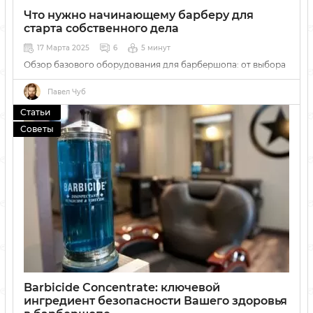
Что нужно начинающему барберу для
старта собственного дела
17 Марта 2025
6
5 минут
Обзор базового оборудования для барбершопа: от выбора
машинки до правил стерилизации и создания атмосферы
заведения.
Павел Чуб
Статьи
Советы
Barbicide Сoncentrate: ключевой
ингредиент безопасности Вашего здоровья