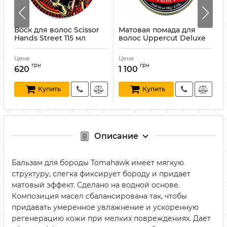
Воск для волос Scissor
Матовая помада для
Hands Street 115 мл
волос Uppercut Deluxe
P
Matte Pomade 100 г
O
Артикул:
4820230700299
Артикул:
817891025254
А
Цена:
Цена:
Ц
грн
грн
620
1 100
Купить
Купить
Описание
Бальзам для бороды Tomahawk имеет мягкую
структуру, слегка фиксирует бороду и придает
матовый эффект. Сделано на водной основе.
Композиция масел сбалансирована так, чтобы
придавать умеренное увлажнение и ускоренную
регенерацию кожи при мелких повреждениях. Дает