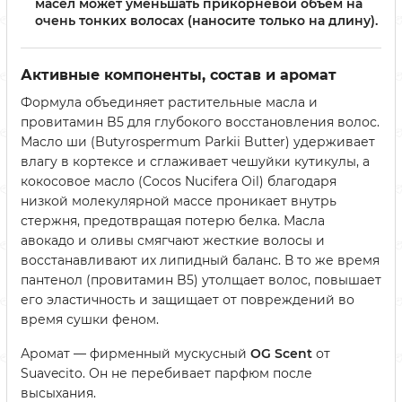
масел может уменьшать прикорневой объем на
очень тонких волосах (наносите только на длину).
Активные компоненты, состав и аромат
Формула объединяет растительные масла и
провитамин B5 для глубокого восстановления волос.
Масло ши (Butyrospermum Parkii Butter) удерживает
влагу в кортексе и сглаживает чешуйки кутикулы, а
кокосовое масло (Cocos Nucifera Oil) благодаря
низкой молекулярной массе проникает внутрь
стержня, предотвращая потерю белка. Масла
авокадо и оливы смягчают жесткие волосы и
восстанавливают их липидный баланс. В то же время
пантенол (провитамин B5) утолщает волос, повышает
его эластичность и защищает от повреждений во
время сушки феном.
Аромат — фирменный мускусный
OG Scent
от
Suavecito. Он не перебивает парфюм после
высыхания.