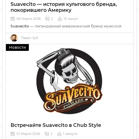
Suavecito — история культового бренда,
покорившего Америку
06 Марта 2026
2
10 минут
Suavecito
— легендарный американский бренд мужской
косметики и средств для укладки. От культовой помады до
полной системы ухода: самые популярные продукты уже в
Павел Чуб
Chub Style!
Новости
Встречайте Suavecito в Chub Style
01 Марта 2026
2
1 минута