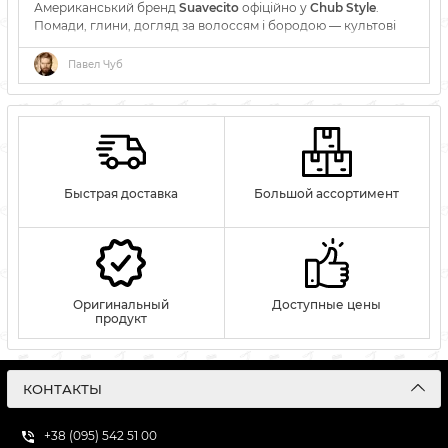
Американський бренд
Suavecito
офіційно у
Chub Style
.
Помади, глини, догляд за волоссям і бородою — культові
продукти барбершоп-культури вже доступні для
замовлення.
Павел Чуб
Быстрая доставка
Большой ассортимент
Оригинальный
Доступные цены
продукт
КОНТАКТЫ
+38 (095) 542 51 00