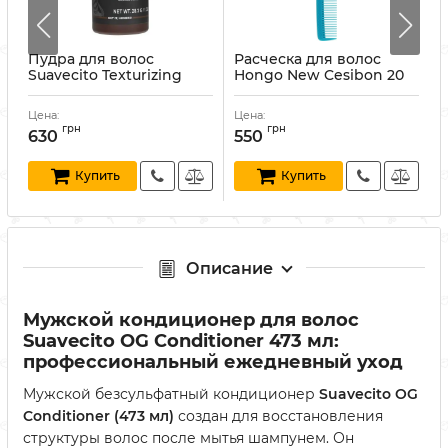
Пудра для волос
Расческа для волос
Suavecito Texturizing
Hongo New Cesibon 20
M
Powder 28,3 г
Cutting Comb Blue
Артикул:
840074310120
Артикул:
40213019
А
Цена:
Цена:
Ц
грн
грн
630
550
Купить
Купить
Описание
Мужской кондиционер для волос
Suavecito OG Conditioner 473 мл:
профессиональный ежедневный уход
Мужской безсульфатный кондиционер
Suavecito OG
Conditioner (473 мл)
создан для восстановления
структуры волос после мытья шампунем. Он