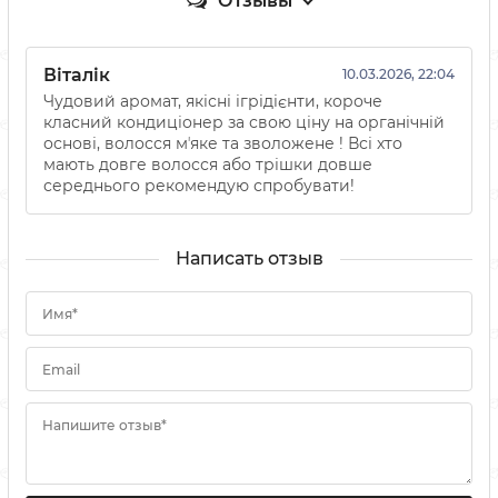
Отзывы
Віталік
10.03.2026, 22:04
Чудовий аромат, якісні ігрідієнти, короче
класний кондиціонер за свою ціну на органічній
основі, волосся мʼяке та зволожене ! Всі хто
мають довге волосся або трішки довше
середнього рекомендую спробувати!
Написать отзыв
Имя*
Email
Напишите отзыв*