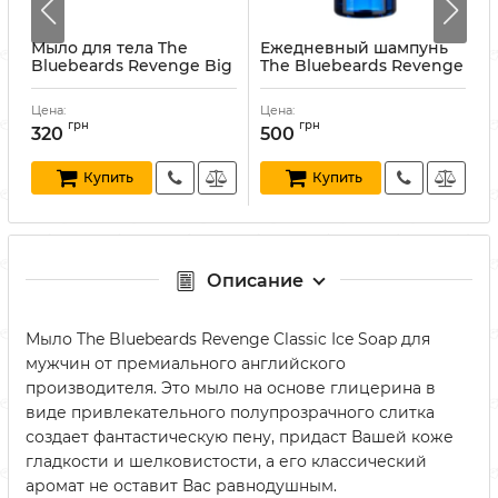
Мыло для тела The
Ежедневный шампунь
Bluebeards Revenge Big
The Bluebeards Revenge
Gold Soap 175 г
Shampoo 300 мл
Артикул:
5060297001857
Артикул:
5060297002663
А
Цена:
Цена:
Ц
грн
грн
320
500
Купить
Купить
Описание
Мыло The Bluebeards Revenge Classic Ice Soap для
мужчин от премиального английского
производителя. Это мыло на основе глицерина в
виде привлекательного полупрозрачного слитка
создает фантастическую пену, придаст Вашей коже
гладкости и шелковистости, а его классический
аромат не оставит Вас равнодушным.