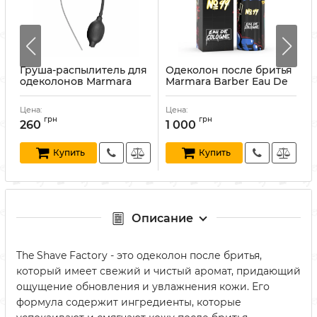
Груша-распылитель для
Одеколон после бритья
l
одеколонов Marmara
Marmara Barber Eau De
500 мл черная
Cologne №99 500 мл
Артикул:
11100034
Артикул:
8691541006440
А
Цена:
Цена:
Ц
грн
грн
260
1 000
Купить
Купить
Описание
The Shave Factory - это одеколон после бритья,
который имеет свежий и чистый аромат, придающий
ощущение обновления и увлажнения кожи. Его
формула содержит ингредиенты, которые