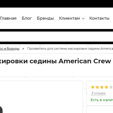
Главная
Блог
Бренды
Клиентам
Контакты
ос и бороды
Проявитель для системы маскировки седины American C
ировки седины American Crew P
3 отзыва
Есть в нал