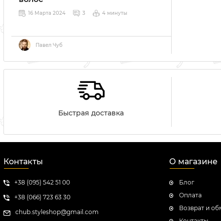
16 Марта 2024
3
4 минуты
Павел Чуб
Быстрая доставка
Контакты
О магазине
+38 (095) 542 51 00
Блог
Оплата
+38 (066) 723 63 30
Возврат и об
chub.styleshop@gmail.com
Контакты