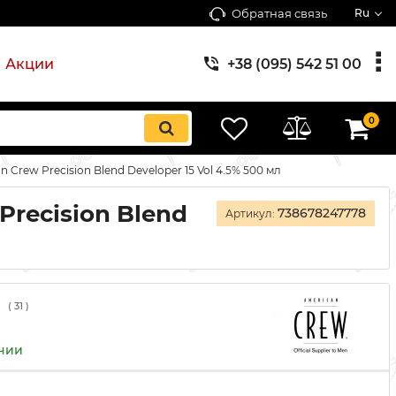
Обратная связь
Ru
Акции
+38 (095) 542 51 00
0
rew Precision Blend Developer 15 Vol 4.5% 500 мл
recision Blend
738678247778
Артикул:
(
31
)
ичии