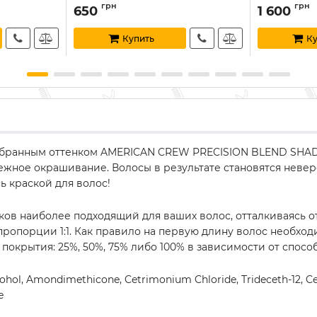
грн
грн
650
1 600
Купить
К
бранным оттенком AMERICAN CREW PRECISION BLEND SHADE
ежное окрашивание. Волосы в результате становятся невер
ь краской для волос!
ов наиболее подходящий для ваших волос, отталкиваясь от
 пропорции 1:1. Как правило на первую длину волос необхо
крытия: 25%, 50%, 75% либо 100% в зависимости от способ
cohol, Amondimethicone, Cetrimonium Chloride, Trideceth-12, Ce
e