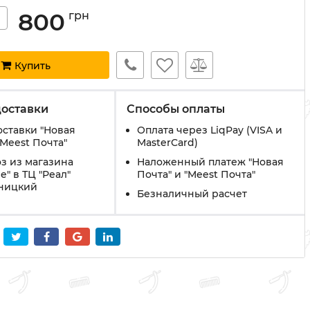
800
грн
+
Купить
доставки
Способы оплаты
оставки "Новая
Оплата через LiqPay (VISA и
"Meest Почта"
MasterCard)
з из магазина
Наложенный платеж "Новая
e" в ТЦ "Реал"
Почта" и "Meest Почта"
вницкий
Безналичный расчет