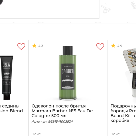
4.3
4.9
и седины
Одеколон после бритья
Подарочны
sion Blend
Marmara Barber №5 Eau De
бороды Pro
Cologne 500 мл
Beard Kit 
коробке
Артикул:
8691541003524
Артикул:
8004
Цена:
Цена: