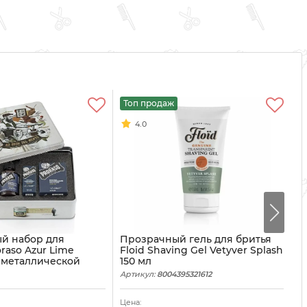
Топ продаж
4.0
й набор для
Прозрачный гель для бритья
Г
raso Azur Lime
Floid Shaving Gel Vetyver Splash
V
в металлической
150 мл
Ар
Артикул:
8004395321612
395006915
Цена:
Це