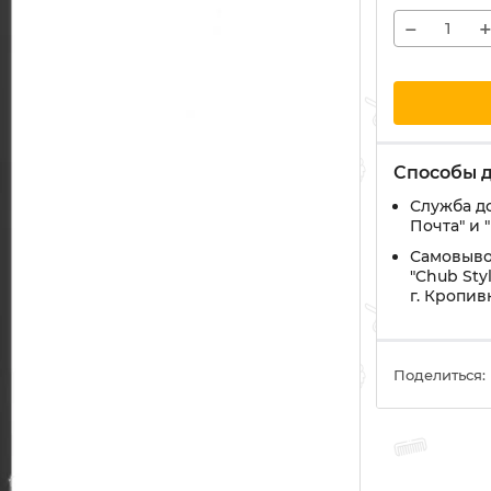
−
Способы 
Служба д
Почта" и 
Самовыво
"Chub Styl
г. Кропи
Поделиться: