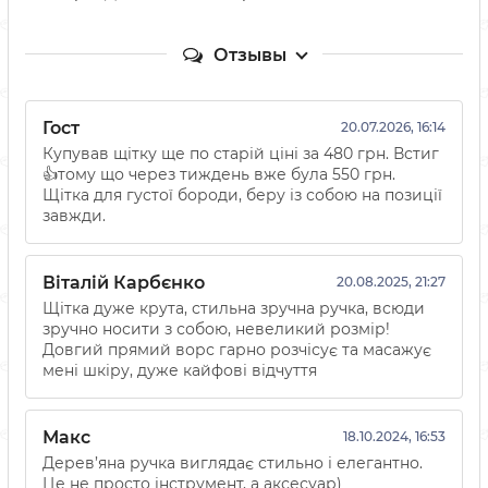
Отзывы
Гост
20.07.2026, 16:14
Купував щітку ще по старій ціні за 480 грн. Встиг
👍тому що через тиждень вже була 550 грн.
Щітка для густої бороди, беру із собою на позиції
завжди.
Віталій Карбєнко
20.08.2025, 21:27
Щітка дуже крута, стильна зручна ручка, всюди
зручно носити з собою, невеликий розмір!
Довгий прямий ворс гарно розчісує та масажує
мені шкіру, дуже кайфові відчуття
Макс
18.10.2024, 16:53
Дерев’яна ручка виглядає стильно і елегантно.
Це не просто інструмент, а аксесуар)