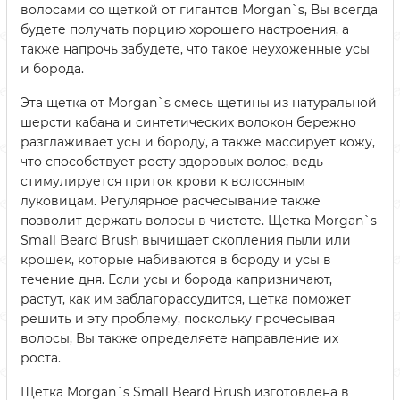
волосами со щеткой от гигантов Morgan`s, Вы всегда
будете получать порцию хорошего настроения, а
также напрочь забудете, что такое неухоженные усы
и борода.
Эта щетка от Morgan`s смесь щетины из натуральной
шерсти кабана и синтетических волокон бережно
разглаживает усы и бороду, а также массирует кожу,
что способствует росту здоровых волос, ведь
стимулируется приток крови к волосяным
луковицам. Регулярное расчесывание также
позволит держать волосы в чистоте. Щетка Morgan`s
Small Beard Brush вычищает скопления пыли или
крошек, которые набиваются в бороду и усы в
течение дня. Если усы и борода капризничают,
растут, как им заблагорассудится, щетка поможет
решить и эту проблему, поскольку прочесывая
волосы, Вы также определяете направление их
роста.
Щетка Morgan`s Small Beard Brush изготовлена в