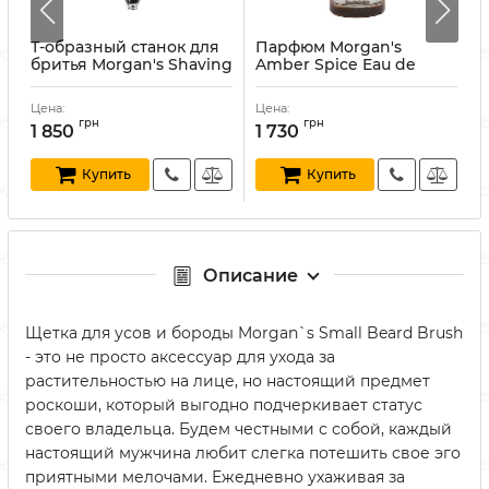
Т-образный станок для
Парфюм Morgan's
бритья Morgan's Shaving
Amber Spice Eau de
M
Razor
Parfum 50 мл
Артикул:
5012521543275
Артикул:
5012521541608
А
Цена:
Цена:
Ц
грн
грн
1 850
1 730
Купить
Купить
Описание
Щетка для усов и бороды Morgan`s Small Beard Brush
- это не просто аксессуар для ухода за
растительностью на лице, но настоящий предмет
роскоши, который выгодно подчеркивает статус
своего владельца. Будем честными с собой, каждый
настоящий мужчина любит слегка потешить свое эго
приятными мелочами. Ежедневно ухаживая за