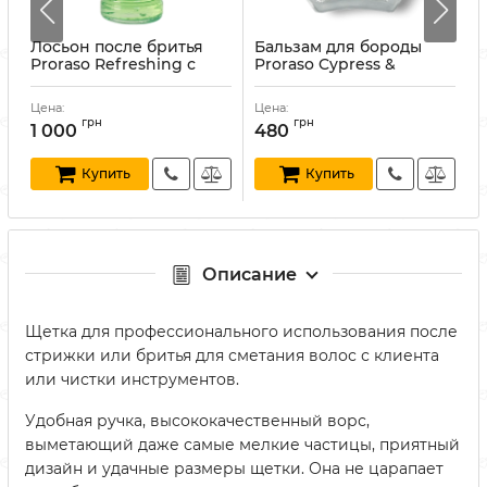
Лосьон после бритья
Бальзам для бороды
Proraso Refreshing с
Proraso Cypress &
P
л
эвкалиптом и ментолом
Vetyver Beard Balm 100
O
400 мл
мл
А
Цена:
Цена:
Ц
Артикул:
8004395006755
Артикул:
8004395007325
грн
грн
1 000
480
Купить
Купить
Описание
Щетка для профессионального использования после
стрижки или бритья для сметания волос с клиента
или чистки инструментов.
Удобная ручка, высококачественный ворс,
выметающий даже самые мелкие частицы, приятный
дизайн и удачные размеры щетки. Она не царапает