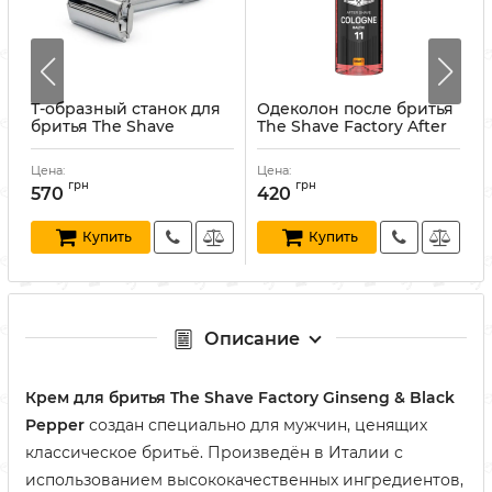
я
Т-образный станок для
Одеколон после бритья
бритья The Shave
The Shave Factory After
Factory Shave Safety
Shave Cologne Nr.11
Razor с футляром и
Baltic 500 мл
Цена:
Цена:
Ц
лезвиями
Артикул:
84030241129
А
грн
грн
570
420
Артикул:
609224025266
Купить
Купить
Описание
Крем для бритья The Shave Factory Ginseng & Black
Pepper
создан специально для мужчин, ценящих
классическое бритьё. Произведён в Италии с
использованием высококачественных ингредиентов,