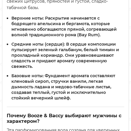
свежих цитрусов, пряностей и густой, сладко-
табачной базы.
Верхние ноты:
Раскрытие начинается с
бодрящего апельсина и бергамота, которые
мгновенно обогащаются пряной, согревающей
волной традиционного рома (Bay Rum).
Средние ноты (сердце):
В сердце композиции
пульсирует зеленый гальбанум, белый тимьян и
прохладный кориандр. Они уравновешивают
сладость и придают аромату современную
свежесть.
Базовые ноты:
Фундамент аромата составляют
кленовый сироп, стручки ванили, легкая
дымность ладана и медово-табачные листья,
создавая теплый, густой и исключительно
стойкий вечерний шлейф.
Почему Booze & Baccy выбирают мужчины с
характером?
Эта парфюмированная вода создана для уверенных