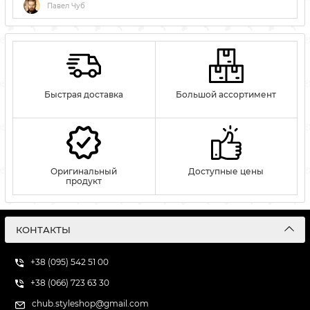
мужской косметики и ароматов с легендарной историей и
Павел Чуб
духом приключений. Продукция сочетает винтажную
эстетику, высокое качество и уникальный характер.
Быстрая доставка
Большой ассортимент
Оригинальный
Доступные цены
продукт
КОНТАКТЫ
+38 (095) 542 51 00
+38 (066) 723 63 30
chub.styleshop@gmail.com