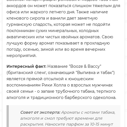
аккордов он может показаться слишком тяжелым для
офиса или жаркого летнего дня. Также наличие
кленового сиропа и ванили дает заметную
гурманскую сладость, которая может не подойти
поклонникам сухих минеральных, холодных
акватических или чистых хвойных ароматов. Свою
лучшую форму аромат показывает в прохладную
погоду, осенью, зимой или во время вечерних
мероприятий.
Интересный факт:
Название "Booze & Baccy"
(британский сленг, означающий "Выпивка и табак")
является прямой отсылкой к юношеским
воспоминаниям Рики Холла о взрослых мужчинах
своей семьи - о запахе трубочного табака, терпкого
алкоголя и традиционного барберского одеколона.
Совет от эксперта:
Ароматы с нотами табака,
алкоголя и смол требуют времени для
раскрытия. Наносите парфюм за 10-15 минут