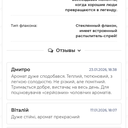
когда хорошие люди
превращаются в легенду.
Тип флакона:
Стеклянный флакон,
имеет встроенный
распылитель-спрей!
Отзывы
Дмитро
23.01.2026, 18:38
Аромат дуже сподобався. Теплий, тютюновий, з
легкою солодкістю. Не різкий, але помітний.
Тримається добре, вистачає на весь день. Для
поціновувачів «серйозних» чоловічих ароматів.
Віталій
17.01.2026, 18:07
Дуже стійкі, аромат прекрасний