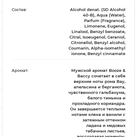
Состав:
Alcohol denat. (SD Alcohol
40-B), Aqua (Water),
Parfum (Fragrance),
Limonene, Eugenol,
Linalool, Benzyl benzoate,
Citral, Isoeugenol, Geraniol,
Citronellol, Benzyl alcohol,
Coumarin, Alpha-isomethyl
ionone, Benzyl cinnamate
Аромат:
Мужской аромат Booze &
Baccy сочетает в себе
верхние ноты рома Bay,
апельсина и бергамота,
чувственного гальбанума,
белого тимьяна и
прохладного кориандра.
Он завершается теплыми
нотами клена и ванили с
затяжным оттенком
ладана и медовых
табачных листьев,
воссоздавая моменты,