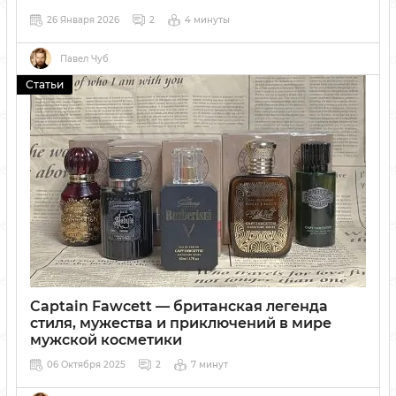
26 Января 2026
2
4 минуты
Ароматы способны мгновенно влиять на наше настроение,
пробуждать воспоминания и формировать эмоциональное
Павел Чуб
состояние. В статье рассказываем, как ингредиенты
Статьи
парфюмов действуют на сознание и как выбрать аромат,
который станет вашей фирменной подписью.
Captain Fawcett — британская легенда
стиля, мужества и приключений в мире
мужской косметики
06 Октября 2025
2
7 минут
Captain Fawcett — британский бренд премиальной