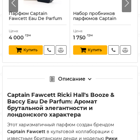
Парфюм Captain
Набор пробников
Fawcett Eau De Parfum
парфюмов Captain
Barberism 50 мл
Fawcett Eau De Parfum
N
Exploratory Collection
Артикул:
5060338441444
А
Цена:
Цена:
Ц
Артикул:
5060338442861
грн
грн
4 000
1 750
Купить
Купить
Описание
Captain Fawcett Ricki Hall's Booze &
Baccy Eau De Parfum: Аромат
брутальной элегантности и
лондонского характера
Этот харизматичный парфюм создан брендом
Captain Fawcett
в культовой коллаборации с
известным британским денди и моделью
Рики