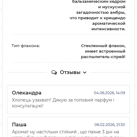
бальзамическим кедром
и мускусной
загадочностью амбры,
что приводит к крещендо
ароматической
интенсивности.
Тип флакона:
Стеклянный флакон,
имеет встроенный
распылитель-спрей!
Отзывы
Олекандра
04.06.2026, 14:09
Хлопець узахваті! Дякую за топовий парфум і
консультацію!
Паша
06.02.2026, 21:30
Аромат ну настільки стійкий , що пахне 3 дні на