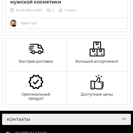
мужской косметики
06 Октября 2025
2
7 минут
Captain Fawcett — британский бренд премиальной
мужской косметики и ароматов с легендарной историей и
Павел Чуб
духом приключений. Продукция сочетает винтажную
эстетику, высокое качество и уникальный характер.
Быстрая доставка
Большой ассортимент
Оригинальный
Доступные цены
продукт
КОНТАКТЫ