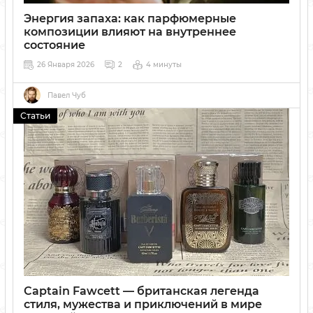
Энергия запаха: как парфюмерные
композиции влияют на внутреннее
состояние
26 Января 2026
2
4 минуты
Ароматы способны мгновенно влиять на наше настроение,
пробуждать воспоминания и формировать эмоциональное
Павел Чуб
состояние. В статье рассказываем, как ингредиенты
Статьи
парфюмов действуют на сознание и как выбрать аромат,
который станет вашей фирменной подписью.
Captain Fawcett — британская легенда
стиля, мужества и приключений в мире