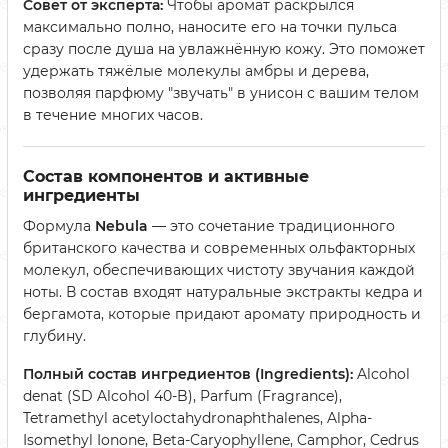
Совет от эксперта:
Чтобы аромат раскрылся
максимально полно, наносите его на точки пульса
сразу после душа на увлажнённую кожу. Это поможет
удержать тяжёлые молекулы амбры и дерева,
позволяя парфюму "звучать" в унисон с вашим телом
в течение многих часов.
Состав компонентов и активные
ингредиенты
Формула
Nebula
— это сочетание традиционного
британского качества и современных ольфакторных
молекул, обеспечивающих чистоту звучания каждой
ноты. В состав входят натуральные экстракты кедра и
бергамота, которые придают аромату природность и
глубину.
Полный состав ингредиентов (Ingredients):
Alcohol
denat (SD Alcohol 40-B), Parfum (Fragrance),
Tetramethyl acetyloctahydronaphthalenes, Alpha-
Isomethyl Ionone, Beta-Caryophyllene, Camphor, Cedrus