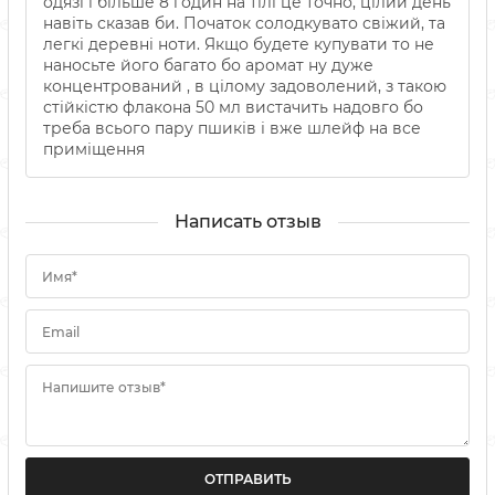
одязі і більше 8 годин на тілі це точно, цілий день
навіть сказав би. Початок солодкувато свіжий, та
легкі деревні ноти. Якщо будете купувати то не
наносьте його багато бо аромат ну дуже
концентрований , в цілому задоволений, з такою
стійкістю флакона 50 мл вистачить надовго бо
треба всього пару пшиків і вже шлейф на все
приміщення
Написать отзыв
Имя*
Email
Напишите отзыв*