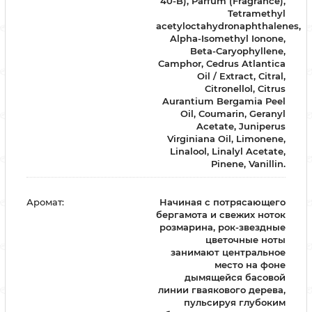
40-B), Parfum (Fragrance),
Tetramethyl
acetyloctahydronaphthalenes,
Alpha-Isomethyl Ionone,
Beta-Caryophyllene,
Camphor, Cedrus Atlantica
Oil / Extract, Citral,
Citronellol, Citrus
Aurantium Bergamia Peel
Oil, Coumarin, Geranyl
Acetate, Juniperus
Virginiana Oil, Limonene,
Linalool, Linalyl Acetate,
Pinene, Vanillin.
Аромат:
Начиная с потрясающего
бергамота и свежих ноток
розмарина, рок-звездные
цветочные ноты
занимают центральное
место на фоне
дымящейся басовой
линии гваякового дерева,
пульсируя глубоким