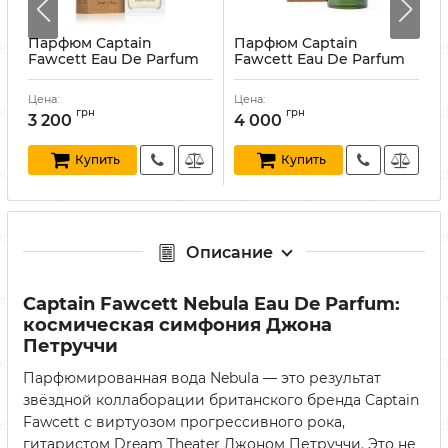
Парфюм Captain
Парфюм Captain
Fawcett Eau De Parfum
Fawcett Eau De Parfum
й
Original 50 мл
Triumphant 50 мл
A
Артикул:
5060338440003
Артикул:
5060338441437
Цена:
Цена:
Ц
А
грн
грн
3 200
4 000
Купить
Купить
Описание
Captain Fawcett Nebula Eau De Parfum:
космическая симфония Джона
Петруччи
Парфюмированная вода Nebula — это результат
звёздной коллаборации британского бренда Captain
Fawcett с виртуозом прогрессивного рока,
гитаристом Dream Theater Джоном Петруччи. Это не