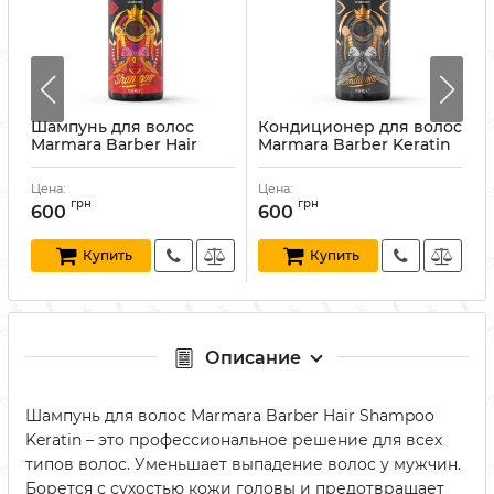
Шампунь для волос
Кондиционер для волос
Marmara Barber Hair
Marmara Barber Keratin
e
Shampoo Argan 1150 мл
Complex Conditioner
1150 мл
Артикул:
8691541004873
А
Цена:
Цена:
Ц
Артикул:
8691541004880
грн
грн
600
600
Купить
Купить
Описание
Шампунь для волос Marmara Barber Hair Shampoo
Keratin – это профессиональное решение для всех
типов волос. Уменьшает выпадение волос у мужчин.
Борется с сухостью кожи головы и предотвращает